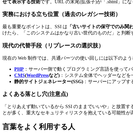
せて表示する技術
です。URL の末尾(拡張子)が「.shtml
実務における立ち位置（過去のレガシー技術）
最も重要なポイントは、SSI は
「古いサイトの保守でのみ関
けたら、「このシステムはかなり古い世代のものだ」と判断
現代の代替手段（リプレースの選択肢）
現在の Web 制作では、共通パーツの使い回しには以下のよ
PHP
：サーバー側で動くプログラミング言語を使ってパ
CMS
(
WordPress
など)
：システム全体でヘッダーなどを
静的サイトジェネレーター(SSG)
：サーバーにアップす
よくある落とし穴(注意点)
「とりあえず動いているから SSI のままでいいや」と放置
とが多く、重大なセキュリティリスクを抱えている可能性が
言葉をよく利用する人