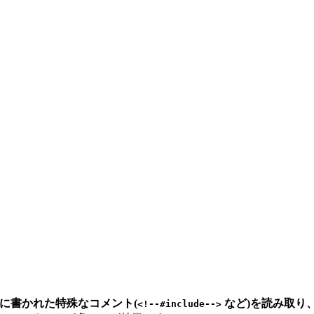
内に書かれた特殊なコメント(
など)を読み取り
<!--#include-->