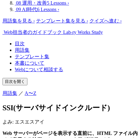
08 運用・改善
5 Lessons
›
09 AI時代
6 Lessons
›
用語集を見る
›
テンプレート集を見る
›
クイズへ進む
›
Web担当者のガイドブック
Lab-ry Works Study
目次
用語集
テンプレート集
本書について
Webについて相談する
目次を開く
用語集
／
A〜Z
SSI(サーバサイドインクルード)
よみ:
エスエスアイ
Web サーバーがページを表示する直前に、HTML ファイル