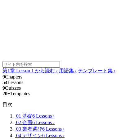
第1章 Lesson 1 から読む
›
用語集
›
テンプレート集
›
9
Chapters
54
Lessons
9
Quizzes
20+
Templates
目次
01 基礎
6 Lessons
›
02 企画
6 Lessons
›
03 業者選び
6 Lessons
›
04 デザイン
6 Lessons
›