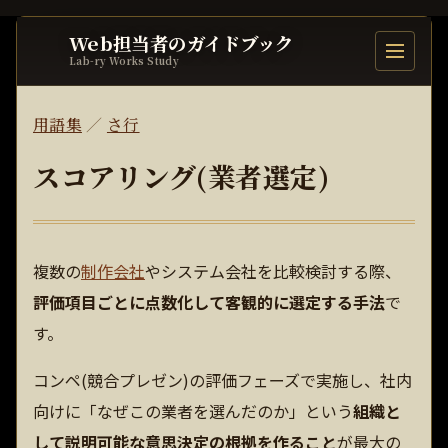
Web担当者のガイドブック
目次を開
Lab-ry Works Study
用語集
／
さ行
スコアリング(業者選定)
複数の
制作会社
やシステム会社を比較検討する際、
評価項目ごとに点数化して客観的に選定する手法
で
す。
コンペ(競合プレゼン)の評価フェーズで実施し、社内
向けに「なぜこの業者を選んだのか」という
組織と
して説明可能な意思決定の根拠を作ること
が最大の