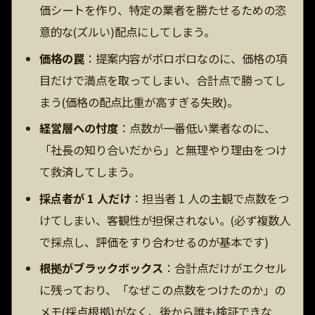
価シートを作り、特定の業者を勝たせるための恣
意的な(ズルい)配点にしてしまう。
価格の罠
：提案内容がボロボロなのに、価格の項
目だけで満点を取ってしまい、合計点で勝ってし
まう(価格の配点比重が高すぎる失敗)。
経営層への忖度
：点数が一番低い業者なのに、
「社長の知り合いだから」と無理やり理由をつけ
て救済してしまう。
採点者が 1 人だけ
：担当者 1 人の主観で点数をつ
けてしまい、客観性が担保されない。(必ず複数人
で採点し、評価をすり合わせるのが基本です)
根拠がブラックボックス
：合計点だけがエクセル
に残っており、「なぜこの点数をつけたのか」の
メモ(採点根拠)がなく、後から誰も検証できな