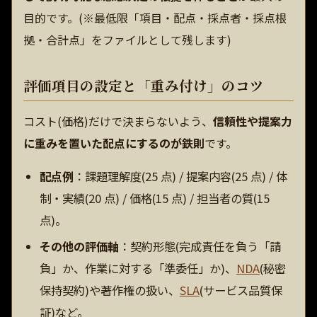
目的です。(※最低限「項目・配点・採点者・採点根
拠・合計点」をファイルとして残します)
評価項目の設定と「重み付け」のコツ
コスト(価格)だけで決まらないよう、
信頼性や提案力
に重みを置いた配点にするのが鉄則
です。
配点例
：課題理解度(25 点) / 提案内容(25 点) / 体
制・実績(20 点) / 価格(15 点) / 担当者の質(15
点)。
その他の評価軸
：契約形態(完成責任を負う「請
負」か、作業に対する「準委任」か)、
NDA
(秘密
保持契約)や著作権の扱い、
SLA
(サービス品質保
証)など。