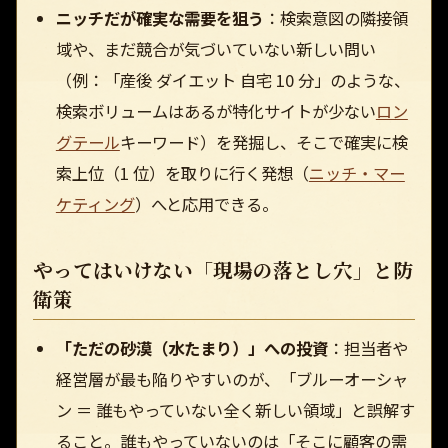
ニッチだが確実な需要を狙う
：検索意図の隣接領
域や、まだ競合が気づいていない新しい問い
（例：「産後 ダイエット 自宅 10 分」のような、
検索ボリュームはあるが特化サイトが少ない
ロン
グテール
キーワード）を発掘し、そこで確実に検
索上位（1 位）を取りに行く発想（
ニッチ・マー
ケティング
）へと応用できる。
やってはいけない「現場の落とし穴」と防
衛策
「ただの砂漠（水たまり）」への投資
：担当者や
経営層が最も陥りやすいのが、「ブルーオーシャ
ン ＝ 誰もやっていない全く新しい領域」と誤解す
ること。誰もやっていないのは「そこに顧客の需