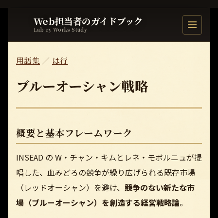
Web担当者のガイドブック
目次を開
Lab-ry Works Study
用語集
／
は行
ブルーオーシャン戦略
概要と基本フレームワーク
INSEAD の W・チャン・キムとレネ・モボルニュが提
唱した、血みどろの競争が繰り広げられる既存市場
（レッドオーシャン）を避け、
競争のない新たな市
場（ブルーオーシャン）を創造する経営戦略論
。