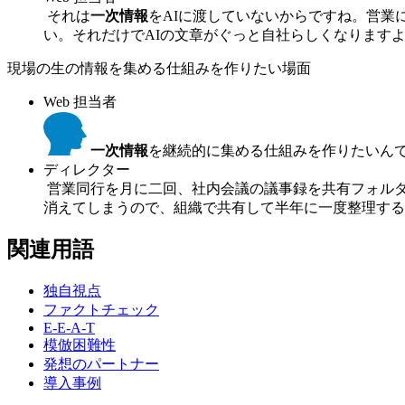
それは
一次情報
をAIに渡していないからですね。営
い。それだけでAIの文章がぐっと自社らしくなります
現場の生の情報を集める仕組みを作りたい場面
Web 担当者
一次情報
を継続的に集める仕組みを作りたいん
ディレクター
営業同行を月に二回、社内会議の議事録を共有フォルダ
消えてしまうので、組織で共有して半年に一度整理する
関連用語
独自視点
ファクトチェック
E-E-A-T
模倣困難性
発想のパートナー
導入事例