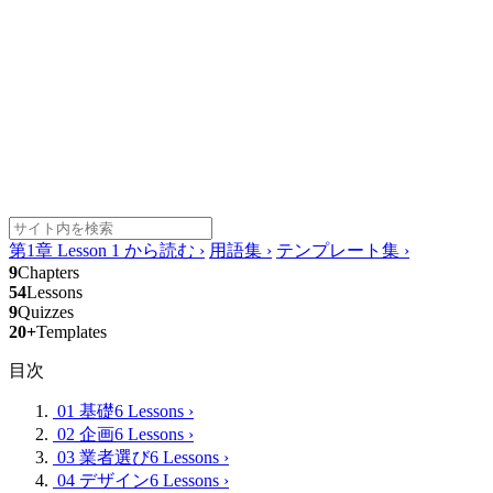
第1章 Lesson 1 から読む
›
用語集
›
テンプレート集
›
9
Chapters
54
Lessons
9
Quizzes
20+
Templates
目次
01 基礎
6 Lessons
›
02 企画
6 Lessons
›
03 業者選び
6 Lessons
›
04 デザイン
6 Lessons
›