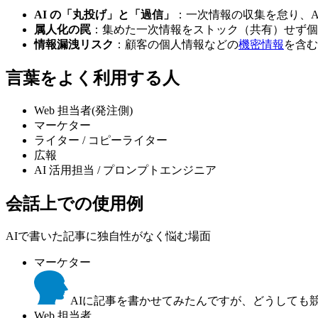
AI の「丸投げ」と「過信」
：一次情報の収集を怠り、A
属人化の罠
：集めた一次情報をストック（共有）せず個
情報漏洩リスク
：顧客の個人情報などの
機密情報
を含む
言葉をよく利用する人
Web 担当者(発注側)
マーケター
ライター / コピーライター
広報
AI 活用担当 / プロンプトエンジニア
会話上での使用例
AIで書いた記事に独自性がなく悩む場面
マーケター
AIに記事を書かせてみたんですが、どうしても
Web 担当者