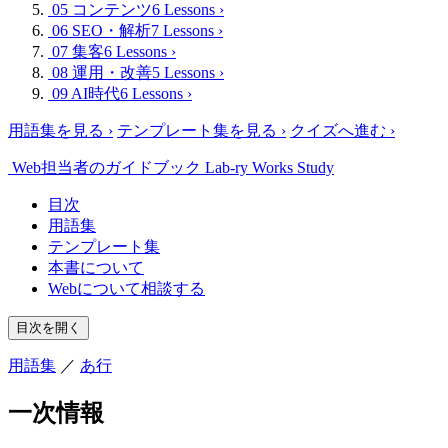
05 コンテンツ
6 Lessons
›
06 SEO・解析
7 Lessons
›
07 集客
6 Lessons
›
08 運用・改善
5 Lessons
›
09 AI時代
6 Lessons
›
用語集を見る
›
テンプレート集を見る
›
クイズへ進む
›
Web担当者のガイドブック
Lab-ry Works Study
目次
用語集
テンプレート集
本書について
Webについて相談する
目次を開く
用語集
／
あ行
一次情報