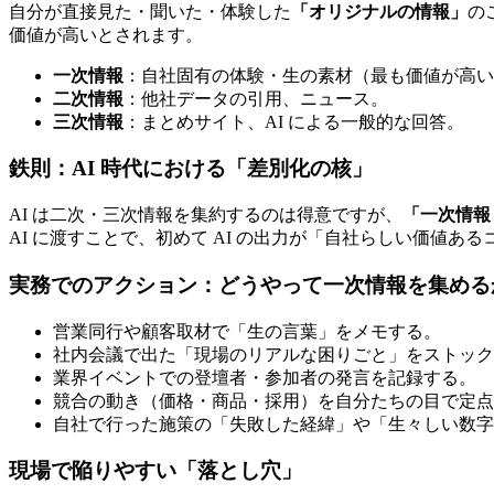
自分が直接見た・聞いた・体験した
「オリジナルの情報」
の
価値が高いとされます。
一次情報
：自社固有の体験・生の素材（最も価値が高い
二次情報
：他社データの引用、ニュース。
三次情報
：まとめサイト、AI による一般的な回答。
鉄則：AI 時代における「差別化の核」
AI は二次・三次情報を集約するのは得意ですが、
「一次情報
AI に渡すことで、初めて AI の出力が「自社らしい価値あ
実務でのアクション：どうやって一次情報を集める
営業同行や顧客取材で「生の言葉」をメモする。
社内会議で出た「現場のリアルな困りごと」をストック
業界イベントでの登壇者・参加者の発言を記録する。
競合の動き（価格・商品・採用）を自分たちの目で定点
自社で行った施策の「失敗した経緯」や「生々しい数字
現場で陥りやすい「落とし穴」