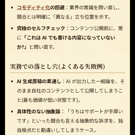
コモディティ化
の回避
：業界の常識を問い直し、
競合とは明確に「異なる」立ち位置を示す。
究極のセルフチェック
：コンテンツ公開前に、常
に
「これは AI でも書ける内容になっていない
か?」
と問い直す。
実務での落とし穴(よくある失敗例)
AI 生成原稿の素通し
：AI が出力した一般論を、そ
のまま自社のコンテンツとして公開してしまうこ
と(最も価値が低い状態です)。
具体性のない抽象論
：「うちはサポートが手厚い
です」といった競合も言える抽象的な訴求を、独
自視点だと勘違いしてしまうケース。