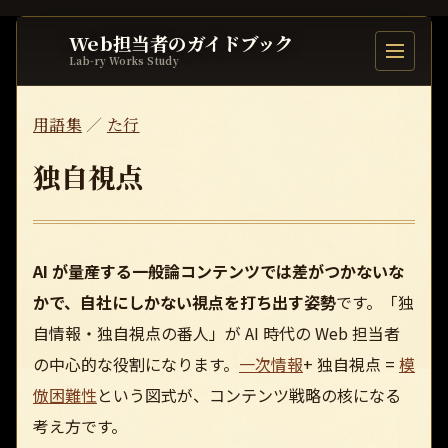
Web担当者のガイドブック
目次を開
Lab-ry Works Study
用語集
／
た行
独自視点
AI が量産する一般論コンテンツでは差がつかないな
かで、自社にしかない視点を打ち出す姿勢
です。「独
自情報・独自視点の番人」が AI 時代の Web 担当者
の中心的な役割になります。
一次情報
+ 独自視点 =
模
倣困難性
という図式が、コンテンツ戦略の核になる
考え方です。