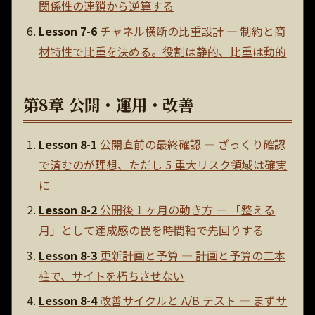
関係性の連鎖から逆算する
Lesson 7-6
チャネル横断の比重設計 — 制約と商
材特性で比重を決める。役割は静的、比重は動的
第8章 公開・運用・改善
Lesson 8-1
公開直前の最終確認 — ざっくり確認
で済むのが理想、ただし 5 重大リスク領域は確実
に
Lesson 8-2
公開後 1 ヶ月の動き方 — 「整える
月」として達成感の罠を時間軸で先回りする
Lesson 8-3
更新計画と予算 — 計画と予算の二本
柱で、サイトを朽ちさせない
Lesson 8-4
改善サイクルと A/B テスト — まずサ