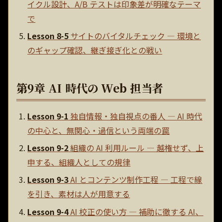
イクル設計、A/B テストは印象差が明確なテーマ
で
Lesson 8-5
サイトのバイタルチェック — 環境と
のギャップ確認、継ぎ接ぎ化との戦い
第9章 AI 時代の Web 担当者
Lesson 9-1
独自情報・独自視点の番人 — AI 時代
の中心と、無関心・過信という両端の罠
Lesson 9-2
組織の AI 利用ルール — 越権せず、上
申する、組織人としての規律
Lesson 9-3
AI とコンテンツ制作工程 — 工程で線
を引き、素材は人が用意する
Lesson 9-4
AI 校正の使い方 — 補助に徹する AI、