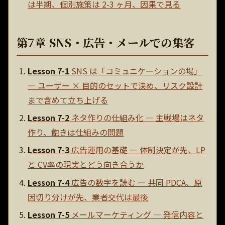
は半期、個別施策は 2-3 ヶ月、因果で見る
第7章 SNS・広告・メールでの集客
Lesson 7-1
SNS は「コミュニケーションの場」
— ユーザー × 目的のセットで決め、リスク設計
まで含めて立ち上げる
Lesson 7-2
ネタ作りの仕組み化 — 主戦場はネタ
作り、飽きは仕組みの問題
Lesson 7-3
広告運用の基礎 — 体制決定が先、LP
と CV率の現実とどう向き合うか
Lesson 7-4
広告の数字を読む — 共同 PDCA、原
因切り分けが先、業者交代は最後
Lesson 7-5
メールマーケティング — 発信内容と