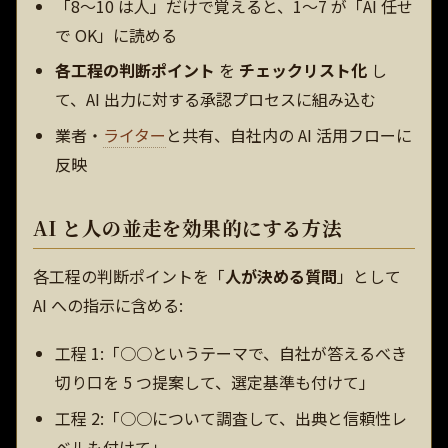
「8〜10 は人」だけで覚えると、1〜7 が「AI 任せ
で OK」に読める
各工程の判断ポイント
を
チェックリスト化
し
て、AI 出力に対する承認プロセスに組み込む
業者・
ライター
と共有、自社内の AI 活用フローに
反映
AI と人の並走を効果的にする方法
各工程の判断ポイントを「
人が決める質問
」として
AI への指示に含める:
工程 1:「○○というテーマで、自社が答えるべき
切り口を 5 つ提案して、選定基準も付けて」
工程 2:「○○について調査して、出典と信頼性レ
ベルも付けて」