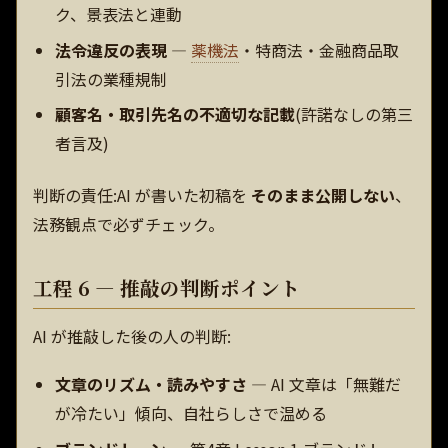
ク、景表法と連動
法令違反の表現
—
薬機法
・特商法・金融商品取
引法の業種規制
顧客名・取引先名の不適切な記載
(許諾なしの第三
者言及)
判断の責任:AI が書いた初稿を
そのまま公開しない
、
法務観点で必ずチェック。
工程 6 — 推敲の判断ポイント
AI が推敲した後の人の判断:
文章のリズム・読みやすさ
— AI 文章は「無難だ
が冷たい」傾向、自社らしさで温める