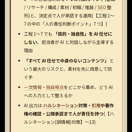
/ リサーチ / 構成 / 素材 / 初稿 / 推敲 /
SEO
整
形)と、決定点で人が承認する運用(【工程 1〜
7 の中の「人の責任判断ポイント」7 つ】)
工程 1〜7 でも
「目的・独自性」を AI 任せに
しない
、担当者が AI と対話しながら主導する
理由
「すべて AI 任せで中身のないコンテンツ」
と
いう最大のリスクと、素材を先に用意して防
ぐ手
一次情報
・
独自視点
をどこから集め、どう AI
への入力として整えるか
AI 出力は
ハルシネーション
対策・
引用
や著作
権の確認・公開承認まで人が責任を持つ
(【ハ
ルシネーション(誤情報)対策】〜13)