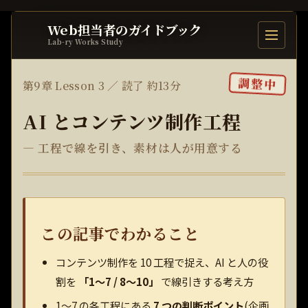
Web担当者のガイドブック
目次を開
Lab-ry Works Study
調整中
第9章 Lesson 3 ／ 読了 約13分
AI とコンテンツ制作工程
— 工程で線を引き、素材は人が用意する
この記事でわかること
コンテンツ制作を 10 工程で捉え、AI と人の役
割を
「1〜7 / 8〜10」
で線引きする考え方
1〜7 の各工程にある
7 つの判断ポイント
(企画