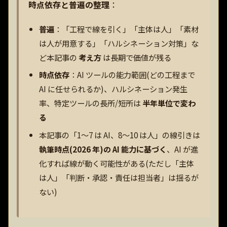
時点依存と普遍の整理
：
普遍
：「工程で線を引く」「主体は人」「素材
は人が用意する」「ハルシネーション対策」な
ど本記事の
考え方
は長期で価値が残る
時点依存
：AI ツールの能力範囲(どの工程まで
AI に任せられるか)、ハルシネーション発生
率、特定ツールの長所/短所は
半年単位で変わ
る
本記事の「1〜7 は AI、8〜10 は人」の線引きは
執筆時点(2026 年)の AI 能力に基づく
、AI が進
化すれば線が動く可能性がある(ただし「主体
は人」「判断・承認・責任は担当者」は揺るが
ない)