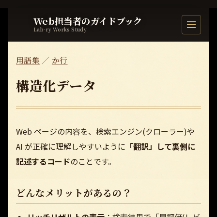
Web担当者のガイドブック
目次を開
Lab-ry Works Study
用語集
／
か行
構造化データ
Web ページの内容を、検索エンジン(クローラー)や
AI が正確に理解しやすいように
「翻訳」して裏側に
記述するコード
のことです。
どんなメリットがあるの？
リッチリザルトの表示
：検索結果で「星評価(レビ