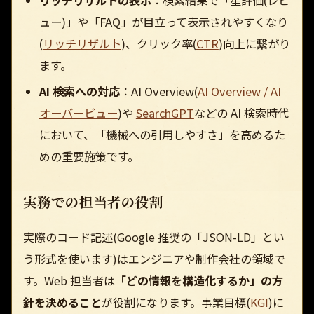
ュー)」や「FAQ」が目立って表示されやすくなり
(
リッチリザルト
)、クリック率(
CTR
)向上に繋がり
ます。
AI 検索への対応
：AI Overview(
AI Overview / AI
オーバービュー
)や
SearchGPT
などの AI 検索時代
において、「機械への引用しやすさ」を高めるた
めの重要施策です。
実務での担当者の役割
実際のコード記述(Google 推奨の「JSON-LD」とい
う形式を使います)はエンジニアや制作会社の領域で
す。Web 担当者は
「どの情報を構造化するか」の方
針を決めること
が役割になります。事業目標(
KGI
)に