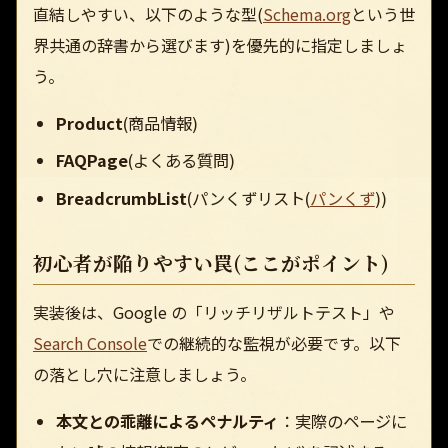
直結しやすい、以下のような型(
Schema.org
という世
界共通の辞書から選びます)を優先的に指定しましょ
う。
Product
(商品情報)
FAQPage
(よくある質問)
BreadcrumbList
(パンくずリスト(
パンくず
))
初心者が陥りやすい罠(ここがポイント)
実装後は、Google の「リッチリザルトテスト」や
Search Console
での継続的な監視が必要です。以下
の落とし穴に注意しましょう。
本文との乖離によるペナルティ
：実際のページに