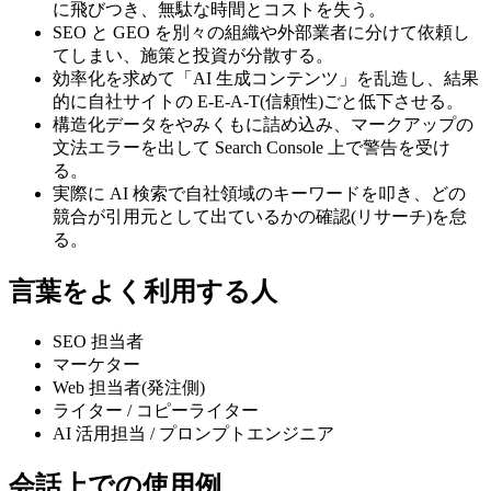
に飛びつき、無駄な時間とコストを失う。
SEO と GEO を別々の組織や外部業者に分けて依頼し
てしまい、施策と投資が分散する。
効率化を求めて「AI 生成コンテンツ」を乱造し、結果
的に自社サイトの E-E-A-T(信頼性)ごと低下させる。
構造化データをやみくもに詰め込み、マークアップの
文法エラーを出して Search Console 上で警告を受け
る。
実際に AI 検索で自社領域のキーワードを叩き、どの
競合が引用元として出ているかの確認(リサーチ)を怠
る。
言葉をよく利用する人
SEO 担当者
マーケター
Web 担当者(発注側)
ライター / コピーライター
AI 活用担当 / プロンプトエンジニア
会話上での使用例