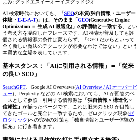
よみ:
グッドエスイーオーイズグッドジオ
AI 検索時代においても、
「
SEO
の本質(独自情報・ユーザー
体験・
E-E-A-T
)」は、そのまま「
GEO
(Generative Engine
Optimization ＝ 生成 AI 最適化)」の評価軸と一致する
、とい
う考え方を凝縮したフレーズです。AI 検索が普及しても評
価される情報源の条件は変わらず、「GEO だからといって
全く新しい魔法のテクニックが必要なわけではない」という
本質的な立場を表しています。
基本スタンス：「AIに引用される情報」＝「従来
の良い SEO」
SearchGPT
、Google AI Overviews(
AI Overview / AI オーバービ
ュー
)、Perplexity などの AI 検索においても、AI が回答のベ
ースとして参照・引用する情報源は
「独自情報 × 構造化 ×
信頼性」
が揃ったページです。これは旧来の SEO が目指し
てきたゴールと完全に一致するため、ゼロクリック現象(
ゼ
ロクリック
)への究極の対策も「独自情報とユーザー体験の
拡充」に行き着きます。
実務における具体的な打ち手(両立する施策)