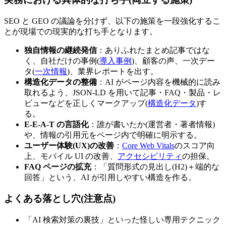
SEO と GEO の議論を分けず、以下の施策を一段強化するこ
とが現場での現実的な打ち手となります。
独自情報の継続発信
：ありふれたまとめ記事ではな
く、自社だけの事例(
導入事例
)、顧客の声、一次デー
タ(
一次情報
)、業界レポートを出す。
構造化データの整備
：AI がページ内容を機械的に読み
取れるよう、JSON-LD を用いて記事・FAQ・製品・レ
ビューなどを正しくマークアップ(
構造化データ
)す
る。
E-E-A-T の言語化
：誰が書いたか(運営者・著者情報)
や、情報の引用元をページ内で明確に明示する。
ユーザー体験(UX)の改善
：
Core Web Vitals
のスコア向
上、モバイル UI の改善、
アクセシビリティ
の担保。
FAQ ページの拡充
：「質問形式の見出し(H2)＋端的な
回答」という、AI が引用しやすい構造を作る。
よくある落とし穴(注意点)
「AI 検索対策の裏技」といった怪しい専用テクニック