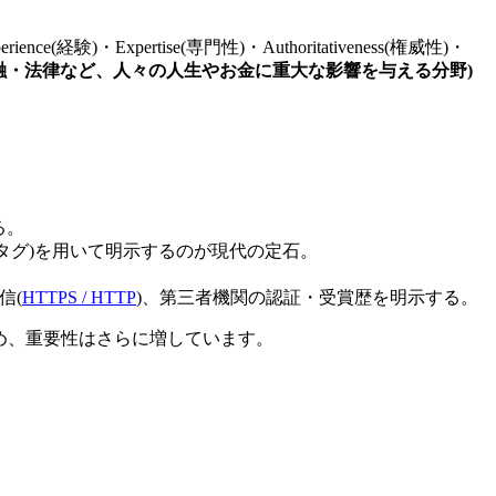
ience(経験)・Expertise(専門性)・Authoritativeness(権威性)・
金融・法律など、人々の人生やお金に重大な影響を与える分野)
る。
タグ)を用いて明示するのが現代の定石。
通信(
HTTPS / HTTP
)、第三者機関の認証・受賞歴を明示する。
るため、重要性はさらに増しています。