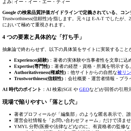
よみ:
イー・イー・エー・ティー
Google の検索品質評価ガイドラインで定義されている、コ
Trustworthiness(信頼性)を指します。元々は E-A-T でしたが、
において極めて重視されます。
4 つの要素と具体的な「打ち手」
抽象論で終わらせず、以下の具体策をサイトに実装すること
Experience(経験)
：著者の実体験や当事者性を文章に込
Expertise(専門性)
：著者の経歴・資格・所属を明示する
Authoritativeness(権威性)
：他サイトからの自然な
被リ
Trustworthiness(信頼性)
：会社概要・運営者情報・プライ
AI 時代のポイント
：AI 検索(SGE や
GEO
など)が回答の引用
現場で陥りやすい「落とし穴」
著者プロフィールが「編集部」のような匿名表示で、誰
運営会社情報を「お問い合わせフォーム」だけで済ませ
YMYL 分野(医療や法律など)なのに、有資格者の監修