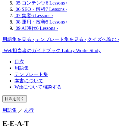
05 コンテンツ
6 Lessons
›
06 SEO・解析
7 Lessons
›
07 集客
6 Lessons
›
08 運用・改善
5 Lessons
›
09 AI時代
6 Lessons
›
用語集を見る
›
テンプレート集を見る
›
クイズへ進む
›
Web担当者のガイドブック
Lab-ry Works Study
目次
用語集
テンプレート集
本書について
Webについて相談する
目次を開く
用語集
／
あ行
E-E-A-T