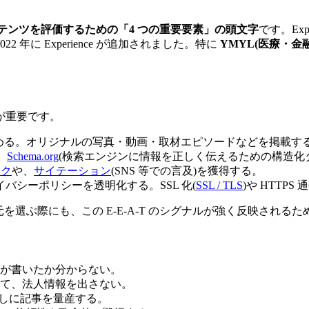
ンテンツを評価するための「4 つの重要要素」の頭文字
です。Exper
2022 年に Experience が追加されました。特に
YMYL(医療・
が重要です。
める。オリジナルの写真・動画・取材エピソードなどを掲載す
。
Schema.org
(検索エンジンに情報を正しく伝えるための構造化
ンク
や、
サイテーション
(SNS 等での言及)を獲得する。
バシーポリシーを透明化する。SSL 化(
SSL / TLS
)や HTTPS 
元を選ぶ際にも、この E-E-A-T のシグナルが強く反映され
が書いたか分からない。
て、法人情報を出さない。
なしに記事を量産する。