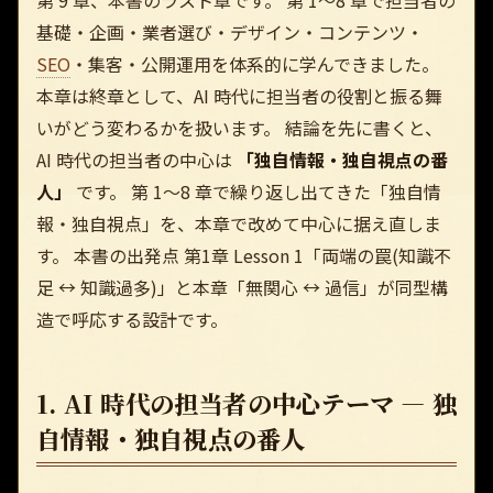
第 9 章、本書のラスト章です。 第 1〜8 章で担当者の
基礎・企画・業者選び・デザイン・コンテンツ・
SEO
・集客・公開運用を体系的に学んできました。
本章は終章として、AI 時代に担当者の役割と振る舞
いがどう変わるかを扱います。 結論を先に書くと、
AI 時代の担当者の中心は
「独自情報・独自視点の番
人」
です。 第 1〜8 章で繰り返し出てきた「独自情
報・独自視点」を、本章で改めて中心に据え直しま
す。 本書の出発点 第1章 Lesson 1「両端の罠(知識不
足 ↔ 知識過多)」と本章「無関心 ↔ 過信」が同型構
造で呼応する設計です。
1. AI 時代の担当者の中心テーマ — 独
自情報・独自視点の番人