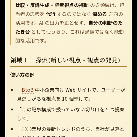
比較・反論生成・読者視点の補助
の 5 領域は、担
当者の思考を
代行
するのではなく
深める
方向の
活用です。AI の出力を正とせず、
自分の判断のた
たき台
として使う限り、これは過信ではなく能動
的な活用です。
領域 1 — 探索(新しい視点・観点の発見)
使い方の例
「
BtoB
中小企業向け Web サイトで、ユーザーが
見逃しがちな視点を 10 個挙げて」
「この記事構成で扱っていない切り口を 5 つ提案
して」
「○○業界の最新トレンドのうち、自社が見落と