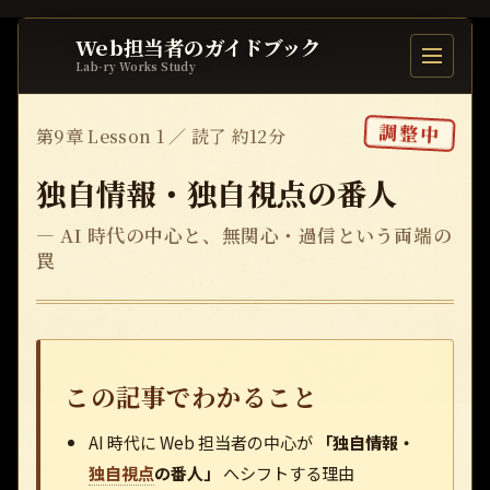
Web担当者のガイドブック
目次を開
Lab-ry Works Study
調整中
第9章 Lesson 1 ／ 読了 約12分
独自情報・独自視点の番人
— AI 時代の中心と、無関心・過信という両端の
罠
この記事でわかること
AI 時代に Web 担当者の中心が
「独自情報・
独自視点
の番人」
へシフトする理由