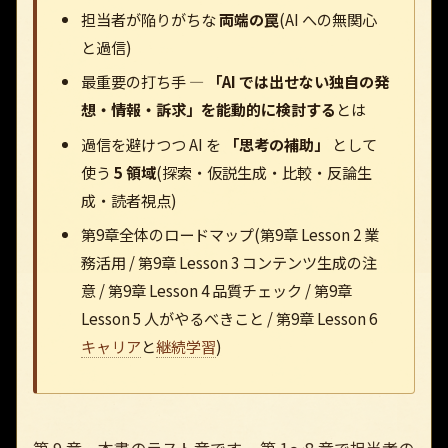
担当者が陥りがちな
両端の罠
(AI への無関心
と過信)
最重要の打ち手 —
「AI では出せない独自の発
想・情報・訴求」を能動的に検討する
とは
過信を避けつつ AI を
「思考の補助」
として
使う
5 領域
(探索・仮説生成・比較・反論生
成・読者視点)
第9章全体のロードマップ(第9章 Lesson 2 業
務活用 / 第9章 Lesson 3 コンテンツ生成の注
意 / 第9章 Lesson 4 品質チェック / 第9章
Lesson 5 人がやるべきこと / 第9章 Lesson 6
キャリア
と
継続学習
)