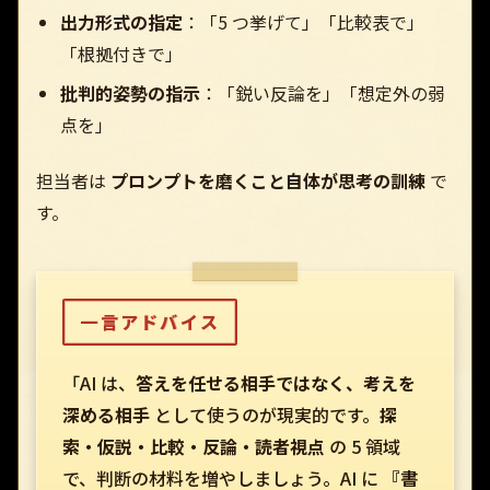
出力形式の指定
：「5 つ挙げて」「比較表で」
「根拠付きで」
批判的姿勢の指示
：「鋭い反論を」「想定外の弱
点を」
担当者は
プロンプトを磨くこと自体が思考の訓練
で
す。
一言アドバイス
「AI は、
答えを任せる相手ではなく、考えを
深める相手
として使うのが現実的です。
探
索・仮説・比較・反論・読者視点
の 5 領域
で、判断の材料を増やしましょう。AI に
『書