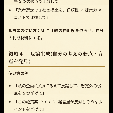
各 5 つの観点で比較して」
「業者選定で 3 社の提案を、信頼性 × 提案力 ×
コストで比較して」
担当者の使い方
：AI に
比較の枠組み
を作らせ、自分
の判断材料にする。
領域 4 — 反論生成(自分の考えの弱点・盲
点を発見)
使い方の例
「私の企画(○○)にあえて反論して、想定外の弱
点を 5 つ挙げて」
「この施策案について、経営層が反対しそうなポ
イントを挙げて」