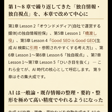
第 1〜8 章で繰り返してきた「独自情報・
独自視点」を、本章で改めて中心に
第1章 Lesson 2「オウンドメディア(自社で運営する
媒体)の独自情報担保」、第5章 Lesson 1「
橋渡し
役
」、第5章 Lesson 4「
Good SEO is Good GEO
(生
成 AI 検索に
引用
・参照されやすくする考え方)」、第
6章 Lesson 1〜第6章 Lesson 6「独自視点」、第7章
Lesson 1〜第7章 Lesson 5「ひいき目を抜く」 — こ
れら全てが、AI 時代の核心として呼応します。 第 9
章はその集大成です。
AI は一般論・既存情報の整理・要約・整
形を極めて高い精度でやれるようになった
生成 AI(文章・画像・要約などを自動生成する AI)の