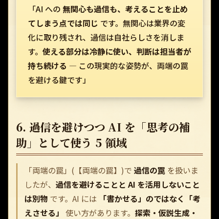
「AI への
無関心も過信も、考えることを止め
てしまう点では同じ
です。無関心は業界の変
化に取り残され、過信は自社らしさを消しま
す。
使える部分は冷静に使い、判断は担当者が
持ち続ける
— この現実的な姿勢が、両端の罠
を避ける鍵です」
6. 過信を避けつつ AI を「思考の補
助」として使う 5 領域
「両端の罠」(【両端の罠】)で
過信の罠
を扱いま
したが、
過信を避けることと AI を活用しないこと
は別物
です。AI には
「書かせる」のではなく「考
えさせる」
使い方があります。
探索・仮説生成・