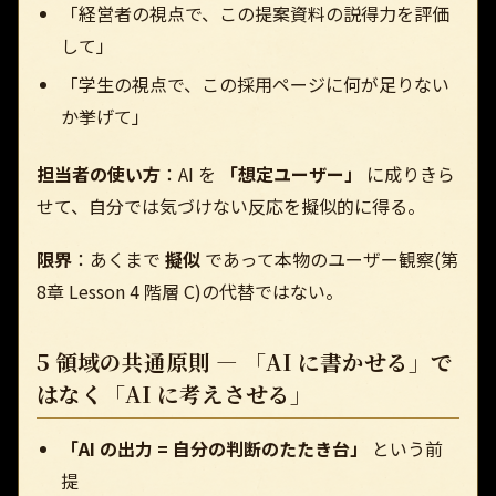
「経営者の視点で、この提案資料の説得力を評価
して」
「学生の視点で、この採用ページに何が足りない
か挙げて」
担当者の使い方
：AI を
「想定ユーザー」
に成りきら
せて、自分では気づけない反応を擬似的に得る。
限界
：あくまで
擬似
であって本物のユーザー観察(第
8章 Lesson 4 階層 C)の代替ではない。
5 領域の共通原則 — 「AI に書かせる」で
はなく「AI に考えさせる」
「AI の出力 = 自分の判断のたたき台」
という前
提