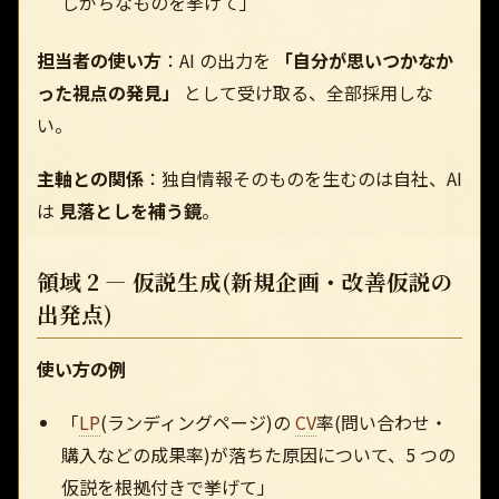
しがちなものを挙げて」
担当者の使い方
：AI の出力を
「自分が思いつかなか
った視点の発見」
として受け取る、全部採用しな
い。
主軸との関係
：独自情報そのものを生むのは自社、AI
は
見落としを補う鏡
。
領域 2 — 仮説生成(新規企画・改善仮説の
出発点)
使い方の例
「
LP
(ランディングページ)の
CV
率(問い合わせ・
購入などの成果率)が落ちた原因について、5 つの
仮説を根拠付きで挙げて」