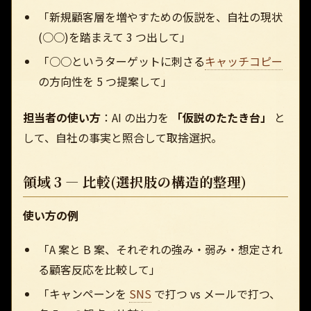
「新規顧客層を増やすための仮説を、自社の現状
(○○)を踏まえて 3 つ出して」
「○○というターゲットに刺さる
キャッチコピー
の方向性を 5 つ提案して」
担当者の使い方
：AI の出力を
「仮説のたたき台」
と
して、自社の事実と照合して取捨選択。
領域 3 — 比較(選択肢の構造的整理)
使い方の例
「A 案と B 案、それぞれの強み・弱み・想定され
る顧客反応を比較して」
「キャンペーンを
SNS
で打つ vs メールで打つ、