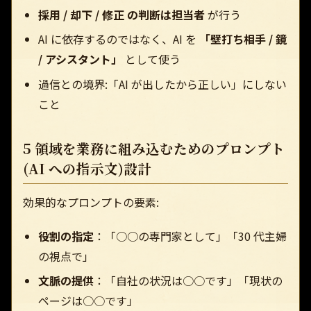
採用 / 却下 / 修正 の判断は担当者
が行う
AI に依存するのではなく、AI を
「壁打ち相手 / 鏡
/ アシスタント」
として使う
過信との境界:「AI が出したから正しい」にしない
こと
5 領域を業務に組み込むためのプロンプト
(AI への指示文)設計
効果的なプロンプトの要素:
役割の指定
：「○○の専門家として」「30 代主婦
の視点で」
文脈の提供
：「自社の状況は○○です」「現状の
ページは○○です」