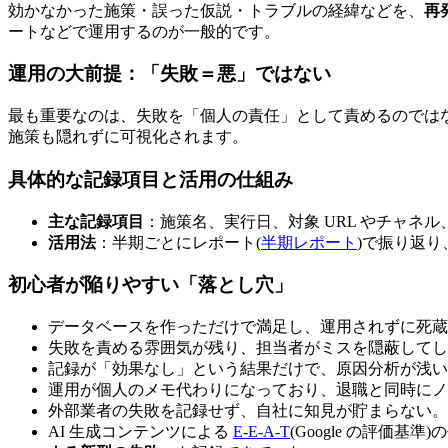
効かなかった施策・誤った仮説・トラブルの経緯などを、
再
ートなどで運用するのが一般的です。
運用の大前提：「失敗＝悪」ではない
最も重要なのは、失敗を「個人の責任」として責めるのでは
施策も隠れずに可視化されます。
具体的な記録項目と活用の仕組み
主な記録項目
：施策名、実行日、対象 URL やチャネ
活用法
：半期ごとにレポート(
半期レポート
)で振り返
初心者が陥りやすい「落とし穴」
データベースを作っただけで満足し、運用されずに死蔵
失敗を責める雰囲気が残り、担当者がミスを隠蔽してし
記録が「効果なし」という結果だけで、原因分析が浅い
運用が個人のメモ代わりになっており、退職と同時にノ
外部業者の失敗を記録せず、自社に知見が貯まらない。
AI 生成コンテンツによる
E-E-A-T
(Google の評価基準)の