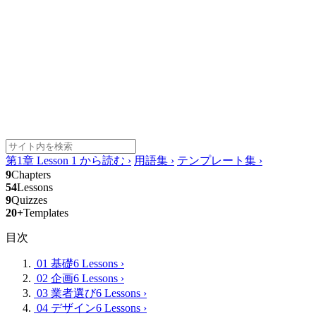
第1章 Lesson 1 から読む
›
用語集
›
テンプレート集
›
9
Chapters
54
Lessons
9
Quizzes
20+
Templates
目次
01 基礎
6 Lessons
›
02 企画
6 Lessons
›
03 業者選び
6 Lessons
›
04 デザイン
6 Lessons
›