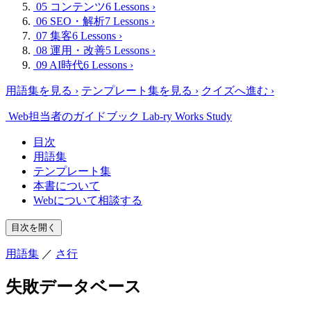
05 コンテンツ
6 Lessons
›
06 SEO・解析
7 Lessons
›
07 集客
6 Lessons
›
08 運用・改善
5 Lessons
›
09 AI時代
6 Lessons
›
用語集を見る
›
テンプレート集を見る
›
クイズへ進む
›
Web担当者のガイドブック
Lab-ry Works Study
目次
用語集
テンプレート集
本書について
Webについて相談する
目次を開く
用語集
／
さ行
失敗データベース