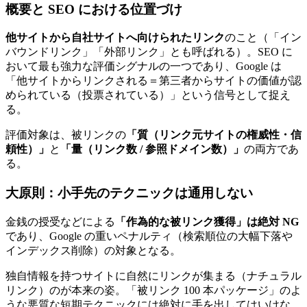
概要と SEO における位置づけ
他サイトから自社サイトへ向けられたリンク
のこと（「イン
バウンドリンク」「外部リンク」とも呼ばれる）。SEO に
おいて最も強力な評価シグナルの一つであり、Google は
「他サイトからリンクされる＝第三者からサイトの価値が認
められている（投票されている）」という信号として捉え
る。
評価対象は、被リンクの
「質（リンク元サイトの権威性・信
頼性）」
と
「量（リンク数 / 参照ドメイン数）」
の両方であ
る。
大原則：小手先のテクニックは通用しない
金銭の授受などによる
「作為的な被リンク獲得」は絶対 NG
であり、Google の重いペナルティ（検索順位の大幅下落や
インデックス削除）の対象となる。
独自情報を持つサイトに自然にリンクが集まる（ナチュラル
リンク）のが本来の姿。「被リンク 100 本パッケージ」のよ
うな悪質な短期テクニックには絶対に手を出してはいけな