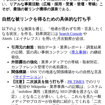
い。
リアルな事業活動（広報・採用・受賞・登壇・寄稿）こ
そが、最強の被リンク獲得の源泉
である。
自然な被リンクを得るための具体的な打ち手
以下のような施策を通じ、「他者が思わず引用・言及したく
なる状況」を作る。効果測定には
Search Console
や
Ahrefs（エイチレフス）を用いた月次観察が必須。
引用元の創造
：独自データ・業界レポート・調査結果
の公開、質の高い事例コンテンツ（
導入事例
）の継続
発信。
外部露出の強化
：業界メディアでの寄稿・取材対応、
カンファレンス登壇での名前露出。
関係構築
：SNS での地道な関係構築からの自然な言及
（
サイテーション
）。
【注意】二次波及を狙う打ち手
：
PR TIMES
でのリリ
ース配信や Wikipedia・業界事典への記載は、システム
上「nofollow 属性（直接的な SEO 評価を渡さない設
定）」となることが多い。しかし、これらを見た一般
メディアやブロガーが自発的に紹介してくれる「二次