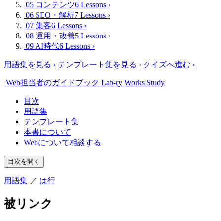
05 コンテンツ
6 Lessons
›
06 SEO・解析
7 Lessons
›
07 集客
6 Lessons
›
08 運用・改善
5 Lessons
›
09 AI時代
6 Lessons
›
用語集を見る
›
テンプレート集を見る
›
クイズへ進む
›
Web担当者のガイドブック
Lab-ry Works Study
目次
用語集
テンプレート集
本書について
Webについて相談する
目次を開く
用語集
／
は行
被リンク