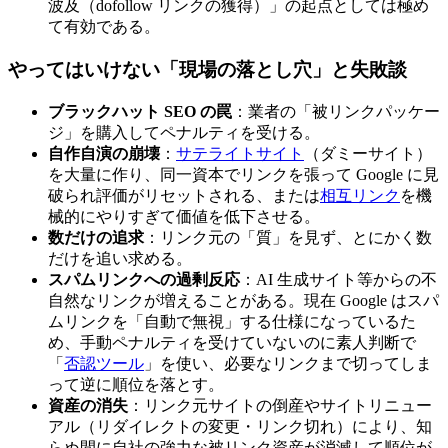
波及（dofollow リンクの獲得）」の起点としては極め
て有効である。
やってはいけない「現場の落とし穴」と失敗談
ブラックハット SEO の罠
：業者の「被リンクパッケー
ジ」を購入してペナルティを受ける。
自作自演の崩壊
：
サテライトサイト
（ダミーサイト）
を大量に作り、同一資本でリンクを張って Google に見
破られ評価がリセットされる、または
相互リンク
を機
械的にやりすぎて価値を低下させる。
数だけの追求
：リンク元の「質」を見ず、とにかく数
だけを追い求める。
スパムリンクへの過剰反応
：AI 生成サイト等からの不
自然なリンクが増えることがある。現在 Google はスパ
ムリンクを「自動で無視」する仕様になっているた
め、手動ペナルティを受けていないのに素人判断で
「
否認ツール
」を使い、必要なリンクまで切ってしま
って逆に順位を落とす。
資産の消失
：リンク元サイトの倒産やサイトリニュー
アル（リダイレクトの変更・リンク切れ）により、知
らぬ間に自社の強力な被リンク資産が消滅して順位が