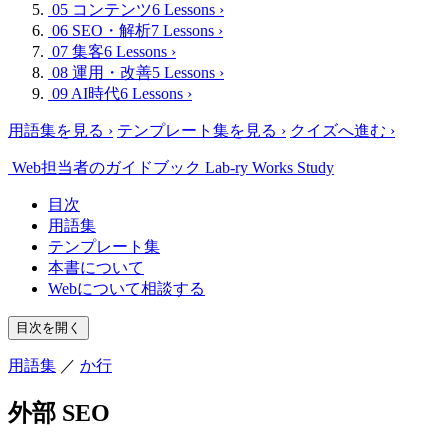
05 コンテンツ
6 Lessons
›
06 SEO・解析
7 Lessons
›
07 集客
6 Lessons
›
08 運用・改善
5 Lessons
›
09 AI時代
6 Lessons
›
用語集を見る
›
テンプレート集を見る
›
クイズへ進む
›
Web担当者のガイドブック
Lab-ry Works Study
目次
用語集
テンプレート集
本書について
Webについて相談する
目次を開く
用語集
／
か行
外部 SEO