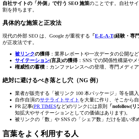
自社サイトの「外側」で行う SEO 施策
のことです。自社サイ
割を持ちます。
具体的な施策と正攻法
現代の外部 SEO は、Google が重視する
「
E-E-A-T
(経験・専
が正攻法です。
被リンク
の獲得
：業界レポートや一次データの公開など
サイテーション
(言及)の獲得
：SNS での関係性構築
権威性の蓄積
：カンファレンスへの登壇、専門メディア
絶対に避けるべき落とし穴（NG 例）
業者が販売する「被リンク 100 本パッケージ」等を購入
自作自演の
サテライトサイト
を大量に作り、そこから自
PR 記事(
PR TIMES
など)のリンクには原則
「nofollo
知拡大やサイテーションとしての価値はあります)。
被リンクの「数」や SNS の「シェア数」だけを追い求
言葉をよく利用する人