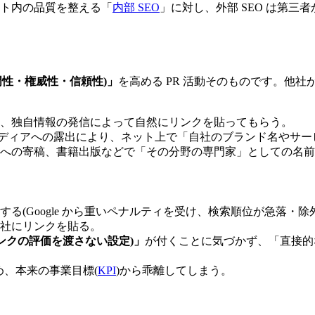
ト内の品質を整える「
内部 SEO
」に対し、外部 SEO は第
門性・権威性・信頼性)」
を高める PR 活動そのものです。他
、独自情報の発信によって自然にリンクを貼ってもらう。
やメディアへの露出により、ネット上で「自社のブランド名やサ
への寄稿、書籍出版などで「その分野の専門家」としての名前
する(Google から重いペナルティを受け、検索順位が急落・除外
社にリンクを貼る。
w(リンクの評価を渡さない設定)」
が付くことに気づかず、「直接的
め、本来の事業目標(
KPI
)から乖離してしまう。