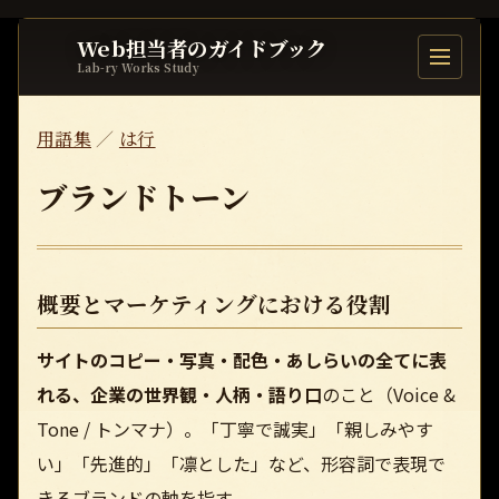
Web担当者のガイドブック
目次を開
Lab-ry Works Study
用語集
／
は行
ブランドトーン
概要とマーケティングにおける役割
サイトのコピー・写真・配色・あしらいの全てに表
れる、企業の世界観・人柄・語り口
のこと（Voice &
Tone / トンマナ）。「丁寧で誠実」「親しみやす
い」「先進的」「凛とした」など、形容詞で表現で
きるブランドの軸を指す。