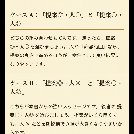
ケース A：「提案◎・人○」と「提案○・
人◎」
どちらの組み合わせも OK です。 迷ったら、
提案
◎・人○
を選びましょう。 人が「許容範囲」なら、
提案の良さで進めるほうが、案件として良い結果に
なりやすいです。
ケース B：「提案◎・人×」と「提案○・
人◎」
こちらが本書からの強いメッセージです。 後者の
提
案○・人◎
を選びましょう。 提案がいくら良くて
も、人 × だと長期協業で負担が大きくなりやすいか
らです。