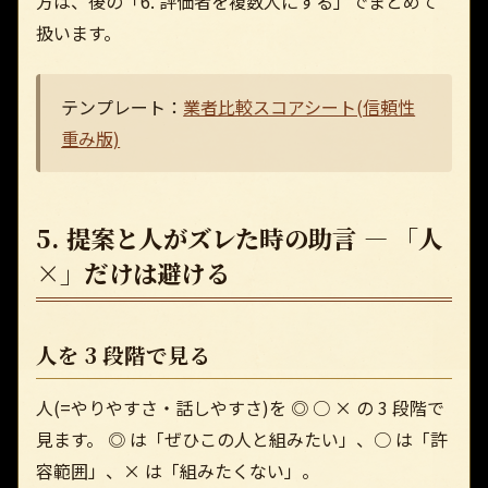
方は、後の「6. 評価者を複数人にする」でまとめて
扱います。
テンプレート：
業者比較スコアシート(信頼性
重み版)
5. 提案と人がズレた時の助言 — 「人
×」だけは避ける
人を 3 段階で見る
人(=やりやすさ・話しやすさ)を ◎ ○ × の 3 段階で
見ます。 ◎ は「ぜひこの人と組みたい」、○ は「許
容範囲」、× は「組みたくない」。