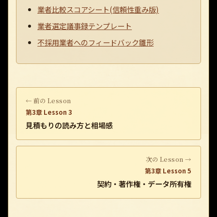
業者比較スコアシート(信頼性重み版)
業者選定議事録テンプレート
不採用業者へのフィードバック雛形
← 前の Lesson
第3章 Lesson 3
見積もりの読み方と相場感
次の Lesson →
第3章 Lesson 5
契約・著作権・データ所有権