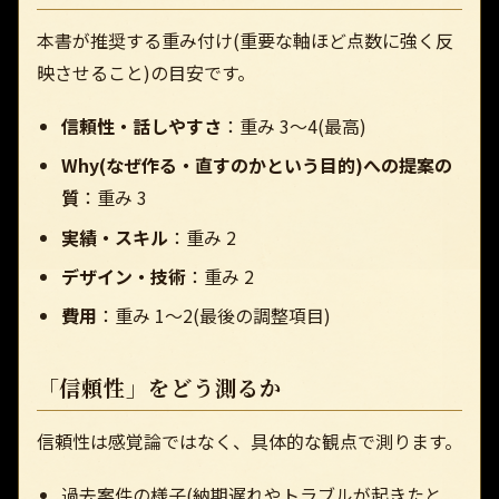
本書が推奨する重み付け(重要な軸ほど点数に強く反
映させること)の目安です。
信頼性・話しやすさ
：重み 3〜4(最高)
Why(なぜ作る・直すのかという目的)への提案の
質
：重み 3
実績・スキル
：重み 2
デザイン・技術
：重み 2
費用
：重み 1〜2(最後の調整項目)
「信頼性」をどう測るか
信頼性は感覚論ではなく、具体的な観点で測ります。
過去案件の様子(納期遅れやトラブルが起きたと