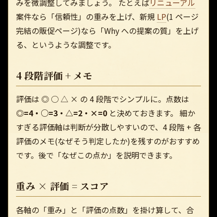
みを微調整してみましょう。 たとえば
リニューアル
案件なら「信頼性」の重みを上げ、新規
LP
(1 ページ
完結の販促ページ)なら「Why への提案の質」を上げ
る、というような調整です。
4 段階評価 + メモ
評価は ◎ ○ △ × の 4 段階でシンプルに。点数は
◎=4・○=3・△=2・×=0
と決めておきます。 細か
すぎる評価軸は判断が分散しやすいので、4 段階 + 各
評価のメモ(なぜそう判定したか)を残すのがおすすめ
です。後で「なぜこの点か」を説明できます。
重み × 評価 = スコア
各軸の「重み」と「評価の点数」を掛け算して、合