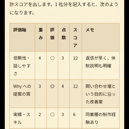
計スコアを出します。1 社分を記入すると、次のよう
になります。
評価軸
重
評
点
ス
メモ
み
価
数
コ
ア
信頼性・
4
○
3
12
返信が早く、体
話しやす
制説明も明確
さ
Why への
3
◎
4
12
問い合わせ増と
提案の質
いう目的に沿っ
た改善案
実績・ス
2
○
3
6
同業種の制作経
キル
験あり