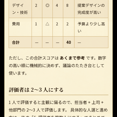
デザイ
2
◎
4
8
提案デザインの
ン・技術
完成度が高い
費用
1
△
2
2
予算より少し高
い
合計
—
—
—
40
—
ただし、この合計スコアは
あくまで参考
です。数字
の高い順に機械的に決めず、議論のたたき台として
使います。
評価者は 2〜3 人にする
1 人で評価すると主観に偏るので、担当者 + 上司 +
他部門の 2〜3 人で評価します。 具体的な人選と進め