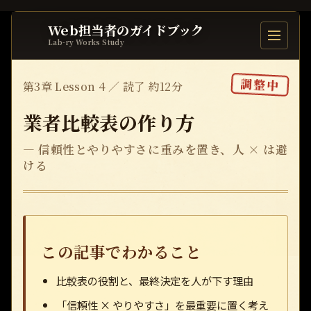
Web担当者のガイドブック
目次を開
Lab-ry Works Study
調整中
第3章 Lesson 4 ／ 読了 約12分
業者比較表の作り方
— 信頼性とやりやすさに重みを置き、人 × は避
ける
この記事でわかること
比較表の役割と、最終決定を人が下す理由
「信頼性 × やりやすさ」を最重要に置く考え