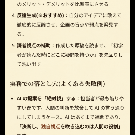
のメリット・デメリットを比較表にさせる。
反論生成(※おすすめ)
：自分のアイデアに敢えて
徹底的に反論させ、企画の盲点や弱点を発見す
る。
読者視点の補助
：作成した原稿を読ませ、「初学
者が読んだ時にどこに疑問を持つか」を先回りし
て洗い出す。
実務での落とし穴(よくある失敗例)
AI の提案を「絶対視」する
：担当者が最も陥りや
すい罠です。人間の判断を放棄して AI の言う通り
にしてしまうケース。AI はあくまで補助であり、
「決断し、
独自視点
を吹き込むのは人間の役割」