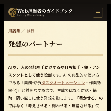
Web担当者のガイドブック
目次を開
Lab-ry Works Study
用語集
／
は行
発想のパートナー
AI を、人の発想を手助けする壁打ち相手・鏡・アシ
スタントとして使う役割
です。AI の典型的な使い方
である「業務代行(
タスクオートメーション
・作業効
率化)」と対をなす概念で、生成ではなく対話・補
助・問い直しに使う発想を指します。
「書かせる」の
ではなく「考えさせる・問わせる・反論させる」
使