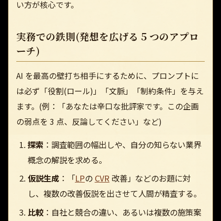
い方が核心です。
実務での鉄則(発想を広げる 5 つのアプロ
ーチ)
AI を最高の壁打ち相手にするために、プロンプトに
は必ず「役割(ロール)」「文脈」「制約条件」を与え
ます。(例：「あなたは辛口な批評家です。この企画
の弱点を 3 点、反論してください」など)
探索
：調査範囲の幅出しや、自分の知らない業界
概念の解説を求める。
仮説生成
：「
LP
の
CVR
改善」などのお題に対
し、複数の改善仮説を出させて人間が精査する。
比較
：自社と競合の違い、あるいは複数の施策案