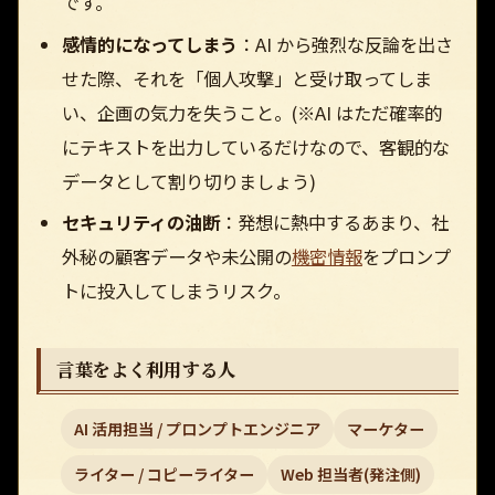
です。
感情的になってしまう
：AI から強烈な反論を出さ
せた際、それを「個人攻撃」と受け取ってしま
い、企画の気力を失うこと。(※AI はただ確率的
にテキストを出力しているだけなので、客観的な
データとして割り切りましょう)
セキュリティの油断
：発想に熱中するあまり、社
外秘の顧客データや未公開の
機密情報
をプロンプ
トに投入してしまうリスク。
言葉をよく利用する人
AI 活用担当 / プロンプトエンジニア
マーケター
ライター / コピーライター
Web 担当者(発注側)