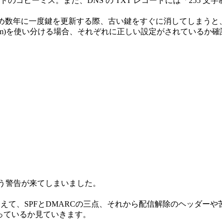
のコピーミス。また、DNS の TXT レコードには「255
め数年に一度鍵を更新する際、古い鍵をすぐに消してしまうと
om)を使い分ける場合、それぞれに正しい設定がされているか
いう警告が来てしまいました。
えて、SPFとDMARCの三点、それから配信解除のヘッダー
通っているか見ていきます。