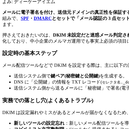
よみ:
ディーケーアイエム
メールに電子署名を付け、送信元ドメインの真正性を保証す
組みで、
SPF
・
DMARC
とセットで「メール認証の 3 点セッ
ます。
押さえておきたいのは、
DKIM 未設定だと迷惑メール判定
化しており、中小企業のメルマガ運用でも事実上必須の項目
設定時の基本ステップ
メール配信ツールなどで DKIM を設定する際は、主に以下
送信システム側で
鍵ペア(秘密鍵と公開鍵)
を生成する。
DNS に「公開鍵」の情報を TXT レコード(
セレクタ名._do
送信システム側から送るメールに「秘密鍵」で署名(電
実務での落とし穴(よくあるトラブル)
DKIM は設定漏れやミスがあるとメールが届かなくなるた
新しいツールの設定忘れ
：新しいメール配信ツールを導