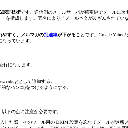
る認証技術
です。送信側のメールサーバが秘密鍵でメールに署
ト」
を構成します。署名により「メール本文が改ざんされてい
されやすく、メルマガの
到達率
が下がる
ことです。Gmail / Yahoo
になっています。
の流れになります。
)として追加する。
mainkey
子的なハンコ)をつけるようにする。
め、以下の点に注意が必要です。
入した際、そのツール用の DKIM 設定を忘れてメールが迷惑