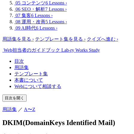
05 コンテンツ
6 Lessons
›
06 SEO・解析
7 Lessons
›
07 集客
6 Lessons
›
08 運用・改善
5 Lessons
›
09 AI時代
6 Lessons
›
用語集を見る
›
テンプレート集を見る
›
クイズへ進む
›
Web担当者のガイドブック
Lab-ry Works Study
目次
用語集
テンプレート集
本書について
Webについて相談する
目次を開く
用語集
／
A〜Z
DKIM(DomainKeys Identified Mail)