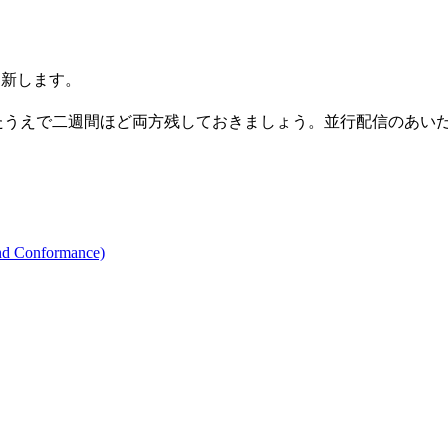
更新します。
たうえで二週間ほど両方残しておきましょう。並行配信のあい
nd Conformance)