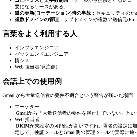
コピペミスと文字数制限
：ツールから提供されるレコード
要になるケースがある。
鍵の更新(ローテーション)時の事故
：セキュリティのた
複数ドメインの管理
：サブドメインや複数の送信元(Fr
言葉をよく利用する人
インフラエンジニア
バックエンドエンジニア
情シス
Web 担当者(発注側)
会話上での使用例
Gmail から大量送信者の要件不適合という警告が届いた場面
マーケター
Gmailから「大量送信者の要件を満たしていない」と
Web 担当者
DKIM
が未設定の可能性が高いですね。署名の設定に加
定して、検証ツールとGmail側の管理ツールで実際に