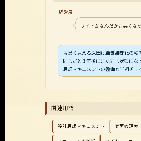
経営層
サイトがなんだか古臭くな
古臭く見える原因は
継ぎ接ぎ化
の積
同じだと 3 年後にまた同じ状態に
思想ドキュメントの整備と半期チェ
関連用語
設計思想ドキュメント
変更管理表