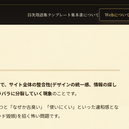
目次
用語集
テンプレート集
本書について
Webについ
で、サイト全体の整合性(デザインの統一感、情報の探し
ラバラに分裂していく現象
のことです。
経つと「なぜか古臭い」「使いにくい」といった違和感とな
ンド毀損)を招く怖い問題です。