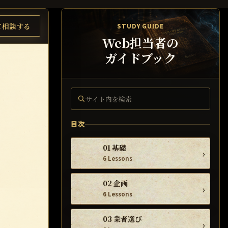
て相談する
STUDY GUIDE
Web担当者の
ガイドブック
サイト内を検索
目次
01 基礎
›
6 Lessons
02 企画
›
6 Lessons
03 業者選び
›