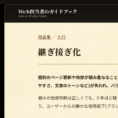
Web担当者のガイドブック
Lab-ry Works Study
用語集
／
た行
継ぎ接ぎ化
個別のページ更新や改修が積み重なること
やすさ、文章のトーンなど)が失われ、バ
個々の改修判断は正しくても、3 年ほど
り、ユーザーからの静かな信用低下(ブラ