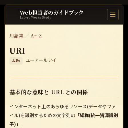
Web担当者のガイドブック
目次を開
Lab-ry Works Study
用語集
／
A〜Z
URI
ユーアールアイ
よみ:
基本的な意味と URL との関係
インターネット上のあらゆるリソース(データやファ
イル)を識別するための文字列の
「総称(統一資源識別
子)」
。