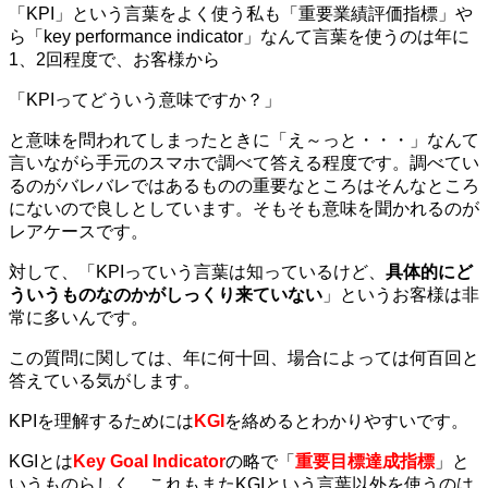
「KPI」という言葉をよく使う私も「重要業績評価指標」や
ら「key performance indicator」なんて言葉を使うのは年に
1、2回程度で、お客様から
「KPIってどういう意味ですか？」
と意味を問われてしまったときに「え～っと・・・」なんて
言いながら手元のスマホで調べて答える程度です。調べてい
るのがバレバレではあるものの重要なところはそんなところ
にないので良しとしています。そもそも意味を聞かれるのが
レアケースです。
対して、「KPIっていう言葉は知っているけど、
具体的にど
ういうものなのかがしっくり来ていない
」というお客様は非
常に多いんです。
この質問に関しては、年に何十回、場合によっては何百回と
答えている気がします。
KPIを理解するためには
KGI
を絡めるとわかりやすいです。
KGIとは
Key Goal Indicator
の略で「
重要目標達成指標
」と
いうものらしく、これもまたKGIという言葉以外を使うのは