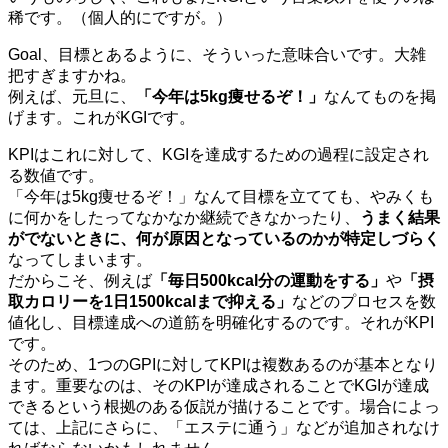
稀です。（個人的にですが。）
Goal、目標とあるように、そういった意味合いです。大雑
把すぎますかね。
例えば、元旦に、
「今年は5kg痩せるぞ！」
なんてものを掲
げます。これがKGIです。
KPIはこれに対して、KGIを達成するための過程に設定され
る数値です。
「今年は5kg痩せるぞ！」なんて目標を立てても、やみくも
に何かをしたってなかなか継続できなかったり、
うまく結果
がでないときに、何が原因となっているのかが特定しづらく
なってしまいます。
だからこそ、例えば
「毎日500kcal分の運動をする」
や
「摂
取カロリーを1日1500kcalまで抑える」
などのプロセスを数
値化し、目標達成への道筋を明確化するのです。それがKPI
です。
そのため、1つのGPIに対してKPIは複数あるのが基本となり
ます。重要なのは、そのKPIが達成されることでKGIが達成
できるという根拠のある仮説が描けることです。場合によっ
ては、上記にさらに、「エステに通う」などが追加されなけ