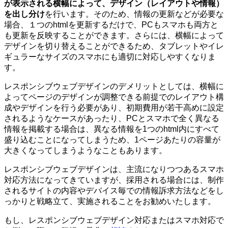
が表示される横幅によって、デザイン（レイアウトや情報）
を出し分け
を行います。そのため、情報の更新などが必要な
場合、１つのhtmlを更新するだけで、PCもスマホも両方と
も更新を反映することができます。さらには、横幅によって
デザインを切り替えることができるため、タブレットやイレ
ギュラーなサイズのスマホにも適切に対応しやすくなりま
す。
レスポンシブウェブデザインのデメリットとしては、横幅に
よってページのデザインが調整できる前提でのレイアウト構
成やデザインを行う必要があり、初期費用が若干高めに設定
されるようなケースがあったり、PCとスマホで全く異なる
情報を掲載する場合は、異なる情報を1つのhtml内にすべて
盛り込むことになってしまうため、1ページあたりの容量が
大きくなってしまうようなこともあります。
レスポンシブウェブデザインは、主流になりつつあるスマホ
対応方法になってきていますが、採用される場合には、制作
されるサイトの内容やデバイス毎での情報訴求方法などをし
っかりと戦略立て、実施されることをお勧めいたします。
もし、レスポンシブウェブデザイン対応またはスマホ対応で