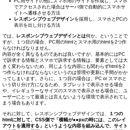
PC用サイトの他にスマホ用のサイトを作成し、スマホ
でアクセスされた場合はサーバ側で自動的にスマホサ
イトへ遷移させる方法
レスポンシブウェブデザイン
を採用し、スマホとPCの
表示を出し分ける方法
では、
レスポンシブウェブデザインとは
何か。ということで
すが、１つ目の場合、PC用のhtmlとスマホ用のhtmlを2つ作
らなければなりません。
内容が全く異なるものであれば良いですが、基本的にはPC
で訴求する情報とスマホで訴求する情報は、要素としては大
きく変わらないため、同じような内容にも関わらずhtmlを2
つ作らなければならないというのは管理や更新に手間がかか
ってしまいます。さらに、１つ目の場合は、PC or スマホと
いう切り分け方になるため、タブレットで表示させる場合
や、イレギュラーなサイズのスマホで表示させる場合に、ユ
ーザーにとって最適とは言えないような環境で表示されてし
まう場合もあります。
それに対して、レスポンシブウェブデザインでは、
１つの
htmlに対して、CSS側で「横幅が●●pxの時には、このレイ
アウトを適用する」というような内容を組み込んで、サイト