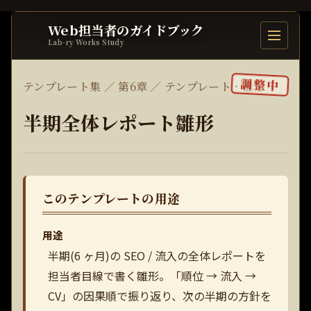
Web担当者のガイドブック
目次を開
Lab-ry Works Study
調整中
テンプレート集 ／ 第6章 ／ テンプレート・雛形
半期全体レポート雛形
このテンプレートの用途
用途
半期(6 ヶ月)の SEO / 流入の全体レポートを
担当者目線で書く雛形。「順位 → 流入 →
CV」の因果順で振り返り、次の半期の方針を