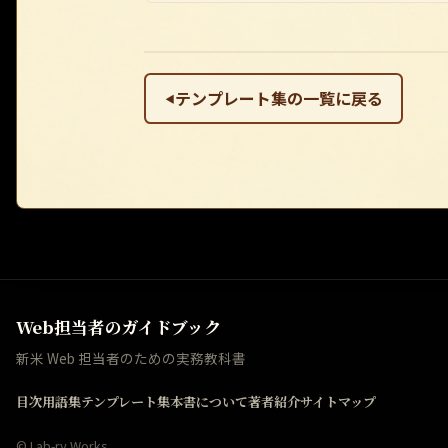
テンプレート集の一覧に戻る
◀
Web担当者のガイドブック
新米 Web 担当者のための実務教科書
目次
用語集
テンプレート集
本書について
著者紹介
サイトマップ
©
Lab-ry Works