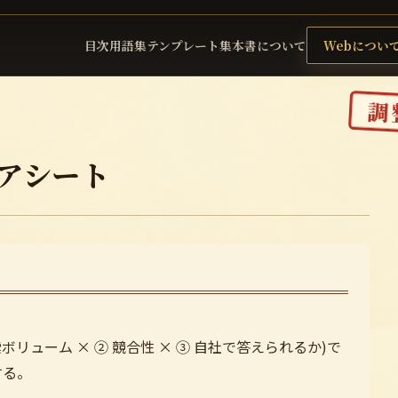
目次
用語集
テンプレート集
本書について
Webについ
調
コアシート
検索ボリューム × ② 競合性 × ③ 自社で答えられるか)で
する。