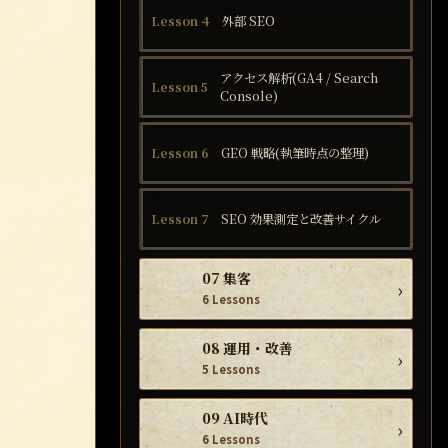
Lesson 4
外部 SEO
アクセス解析(GA4 / Search
Lesson 5
Console)
Lesson 6
GEO 戦略(執筆時点の整理)
Lesson 7
SEO 効果測定と改善サイクル
07 集客
›
6 Lessons
08 運用・改善
›
5 Lessons
09 AI時代
›
6 Lessons