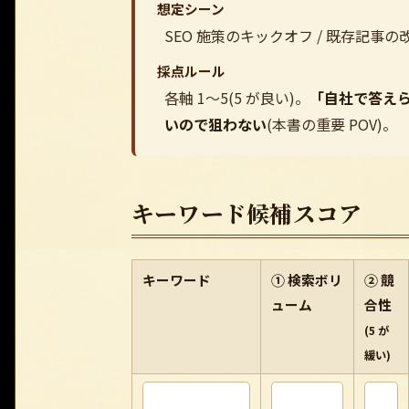
想定シーン
SEO 施策のキックオフ / 既存記事
採点ルール
各軸 1〜5(5 が良い)。
「自社で答え
いので狙わない
(本書の重要 POV)。
キーワード候補スコア
キーワード
① 検索ボリ
② 競
ューム
合性
(5 が
緩い)