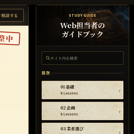
て相談する
STUDY GUIDE
Web担当者の
ガイドブック
整中
サイト内を検索
目次
01 基礎
›
6 Lessons
02 企画
›
6 Lessons
03 業者選び
›