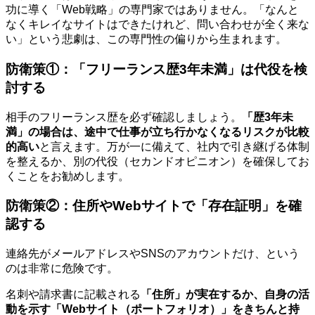
功に導く「Web戦略」の専門家ではありません。「なんと
なくキレイなサイトはできたけれど、問い合わせが全く来な
い」という悲劇は、この専門性の偏りから生まれます。
防衛策①：「フリーランス歴3年未満」は代役を検
討する
相手のフリーランス歴を必ず確認しましょう。
「歴3年未
満」の場合は、途中で仕事が立ち行かなくなるリスクが比較
的高い
と言えます。万が一に備えて、社内で引き継げる体制
を整えるか、別の代役（セカンドオピニオン）を確保してお
くことをお勧めします。
防衛策②：住所やWebサイトで「存在証明」を確
認する
連絡先がメールアドレスやSNSのアカウントだけ、という
のは非常に危険です。
名刺や請求書に記載される
「住所」が実在するか、自身の活
動を示す「Webサイト（ポートフォリオ）」をきちんと持