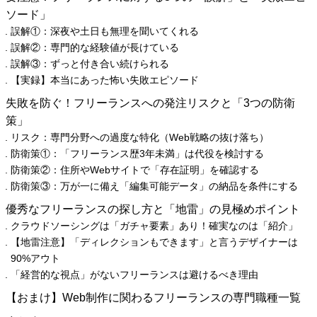
ソード」
誤解①：深夜や土日も無理を聞いてくれる
誤解②：専門的な経験値が長けている
誤解③：ずっと付き合い続けられる
【実録】本当にあった怖い失敗エピソード
失敗を防ぐ！フリーランスへの発注リスクと「3つの防衛
策」
リスク：専門分野への過度な特化（Web戦略の抜け落ち）
防衛策①：「フリーランス歴3年未満」は代役を検討する
防衛策②：住所やWebサイトで「存在証明」を確認する
防衛策③：万が一に備え「編集可能データ」の納品を条件にする
優秀なフリーランスの探し方と「地雷」の見極めポイント
クラウドソーシングは「ガチャ要素」あり！確実なのは「紹介」
【地雷注意】「ディレクションもできます」と言うデザイナーは
90%アウト
「経営的な視点」がないフリーランスは避けるべき理由
【おまけ】Web制作に関わるフリーランスの専門職種一覧