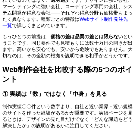
れているのではなく、
適材適所
です。デザインに強い会社、
マーケティングに強い会社、コーディング専門の会社、シス
テム開発が得意な会社——それぞれ得意分野も価格帯もまっ
たく異なります。種類ごとの特徴は
Webサイト制作発注先
一覧
で詳しくまとめています。
もうひとつの前提は、
価格の差は品質の差とは限らない
とい
うことです。同じ要件でも見積もりには数十万円の開きが出
ます。高いから安心でも、安いから危険でもありません。大
切なのは、その金額の根拠を説明できる相手かどうかです。
Web制作会社を比較する際の5つのポイ
ント
① 実績は「数」ではなく「中身」を見る
制作実績〇〇件という数字より、自社と近い業界・近い規模
のサイトを作った経験があるかが重要です。実績ページを見
るときは、デザインの見た目だけでなく「どんな課題をどう
解決したか」の説明があるかに注目してください。