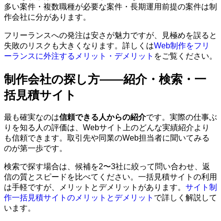
多い案件・複数職種が必要な案件・長期運用前提の案件は制
作会社に分があります。
フリーランスへの発注は安さが魅力ですが、見極めを誤ると
失敗のリスクも大きくなります。詳しくは
Web制作をフリ
ーランスに外注するメリット・デメリット
をご覧ください。
制作会社の探し方——紹介・検索・一
括見積サイト
最も確実なのは
信頼できる人からの紹介
です。実際の仕事ぶ
りを知る人の評価は、Webサイト上のどんな実績紹介より
も信頼できます。取引先や同業のWeb担当者に聞いてみる
のが第一歩です。
検索で探す場合は、候補を2〜3社に絞って問い合わせ、返
信の質とスピードを比べてください。一括見積サイトの利用
は手軽ですが、メリットとデメリットがあります。
サイト制
作一括見積サイトのメリットとデメリット
で詳しく解説して
います。