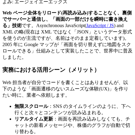
よみ:
エージェイエーエックス
Web ページ全体をリロード(再読み込み)することなく、裏側
でサーバーと通信し、「画面の一部だけを瞬時に書き換え
る」技術
です。Asynchronous JavaScript(
JavaScript / JS
) and
XML の略(現在は XML ではなく「JSON」というデータ形式
を使うのが主流ですが、名前はそのまま定着しています)。
2005 年に Google マップが「画面を切り替えずに地図をスク
ロールできる」仕組みとして実装したことで、世界中に普及
しました。
実務における活用シーン（メリット）
Web 担当者が自分でコードを書くことはありませんが、以
下のような「画面遷移のないスムーズな体験(UX)」を作り
たい時に、業者へ依頼します。
無限スクロール
：SNS のタイムラインのように、下へ
行くと次々とコンテンツが読み込まれる。
リアルタイム更新
：画面を再読み込みしなくても、チ
ャットの新着メッセージや、株価のグラフが自動で切
り替わる。