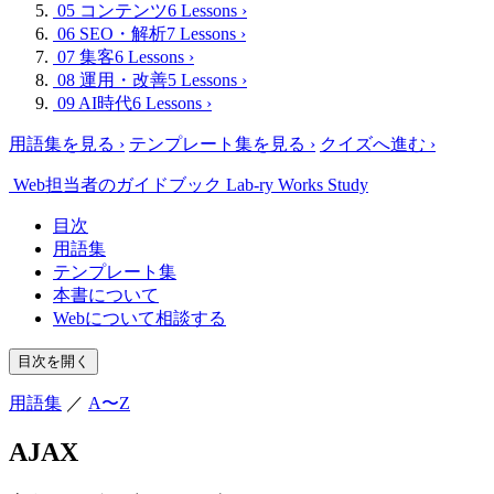
05 コンテンツ
6 Lessons
›
06 SEO・解析
7 Lessons
›
07 集客
6 Lessons
›
08 運用・改善
5 Lessons
›
09 AI時代
6 Lessons
›
用語集を見る
›
テンプレート集を見る
›
クイズへ進む
›
Web担当者のガイドブック
Lab-ry Works Study
目次
用語集
テンプレート集
本書について
Webについて相談する
目次を開く
用語集
／
A〜Z
AJAX