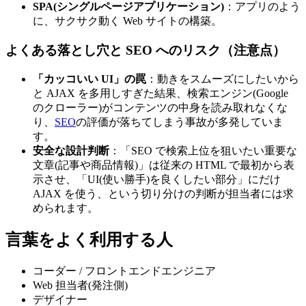
SPA(シングルページアプリケーション)
：アプリのよう
に、サクサク動く Web サイトの構築。
よくある落とし穴と SEO へのリスク（注意点）
「カッコいい UI」の罠
：動きをスムーズにしたいから
と AJAX を多用しすぎた結果、検索エンジン(Google
のクローラー)がコンテンツの中身を読み取れなくな
り、
SEO
の評価が落ちてしまう事故が多発していま
す。
安全な設計判断
：「SEO で検索上位を狙いたい重要な
文章(記事や商品情報)」は従来の HTML で最初から表
示させ、「UI(使い勝手)を良くしたい部分」にだけ
AJAX を使う、という切り分けの判断が担当者には求
められます。
言葉をよく利用する人
コーダー / フロントエンドエンジニア
Web 担当者(発注側)
デザイナー