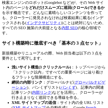
検索エンジンのロボット(Googlebot など)が、その Web サイ
ト内のページを
どれだけスムーズに巡回(クロール)できるか
を示す概念です。どんなに素晴らしいコンテンツを作って
も、クローラーに発見されなければ検索結果に載る(インデ
ックスされる(
インデクサビリティ
))ことは絶対にないため、
すべての SEO 施策の大前提となる
内部 SEO
の核心領域で
す。
サイト構築時に徹底すべき「基本の 3 点セット」
新規構築やリニューアルの際、Web 担当者は以下の 3 点を
要件として死守します。
浅いサイト構造(3 クリックルール)
：トップページから
「3 クリック以内」ですべての重要ページに辿り着け
るフラットな階層構造にする。
網状の内部リンク
：グローバルナビ(
グローバルナビゲ
ーション
)、パンくずリスト(
パンくず
)、記事内の関連
記事リンク(
内部リンク
)などを活用し、クローラーが
行き止まりなく巡回できる導線を作る。
XML サイトマップの送信
：サイト内の全 URL リスト
(
XML サイトマップ
)を自動生成し、Google
Search