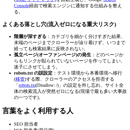
Console
経由で検索エンジンに通知する仕組みを整え
る。
よくある落とし穴(流入ゼロになる重大リスク)
階層が深すぎる
：カテゴリを細かく分けすぎた結果、
末端のページまでクローラーが辿り着けず、いつまで
経っても検索結果に反映されない。
孤立ページ(オーファンページ)の発生
：どのページか
らもリンクが貼られていないページを作ってしまい、
迷子にさせてしまう。
robots.txt の誤設定
：テスト環境から本番環境へ移行
(
移管
)する際、クローラーのアクセスを拒否する
「
robots.txt
(Disallow: /)」の設定を外し忘れ、サイト全
体の検索流入が突然ゼロになる(現場で最も多い大事故
の一つです)。
言葉をよく利用する人
SEO 担当者