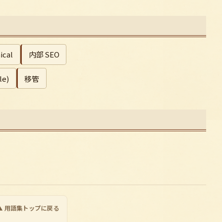
ical
内部 SEO
le)
移管
▲ 用語集トップに戻る