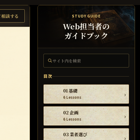
て相談する
STUDY GUIDE
Web担当者の
ガイドブック
サイト内を検索
目次
01 基礎
›
6 Lessons
02 企画
›
6 Lessons
03 業者選び
›