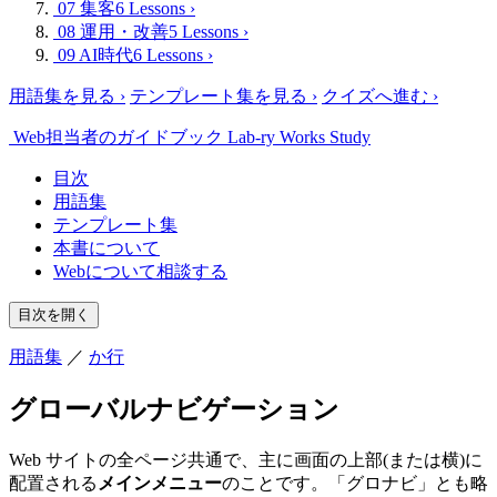
07 集客
6 Lessons
›
08 運用・改善
5 Lessons
›
09 AI時代
6 Lessons
›
用語集を見る
›
テンプレート集を見る
›
クイズへ進む
›
Web担当者のガイドブック
Lab-ry Works Study
目次
用語集
テンプレート集
本書について
Webについて相談する
目次を開く
用語集
／
か行
グローバルナビゲーション
Web サイトの全ページ共通で、主に画面の上部(または横)に
配置される
メインメニュー
のことです。「グロナビ」とも略