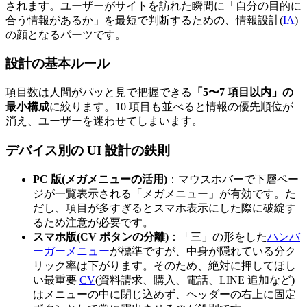
されます。ユーザーがサイトを訪れた瞬間に「自分の目的に
合う情報があるか」を最短で判断するための、情報設計(
IA
)
の顔となるパーツです。
設計の基本ルール
項目数は人間がパッと見で把握できる
「5〜7 項目以内」の
最小構成
に絞ります。10 項目も並べると情報の優先順位が
消え、ユーザーを迷わせてしまいます。
デバイス別の UI 設計の鉄則
PC 版(メガメニューの活用)
：マウスホバーで下層ペー
ジが一覧表示される「メガメニュー」が有効です。た
だし、項目が多すぎるとスマホ表示にした際に破綻す
るため注意が必要です。
スマホ版(CV ボタンの分離)
：「三」の形をした
ハンバ
ーガーメニュー
が標準ですが、中身が隠れている分ク
リック率は下がります。そのため、絶対に押してほし
い最重要
CV
(資料請求、購入、電話、LINE 追加など)
はメニューの中に閉じ込めず、ヘッダーの右上に固定