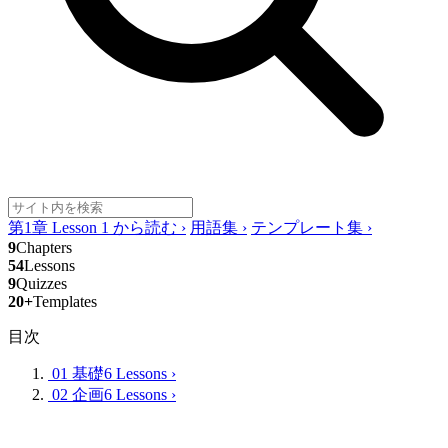
第1章 Lesson 1 から読む
›
用語集
›
テンプレート集
›
9
Chapters
54
Lessons
9
Quizzes
20+
Templates
目次
01 基礎
6 Lessons
›
02 企画
6 Lessons
›