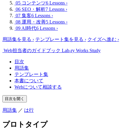
05 コンテンツ
6 Lessons
›
06 SEO・解析
7 Lessons
›
07 集客
6 Lessons
›
08 運用・改善
5 Lessons
›
09 AI時代
6 Lessons
›
用語集を見る
›
テンプレート集を見る
›
クイズへ進む
›
Web担当者のガイドブック
Lab-ry Works Study
目次
用語集
テンプレート集
本書について
Webについて相談する
目次を開く
用語集
／
は行
プロトタイプ