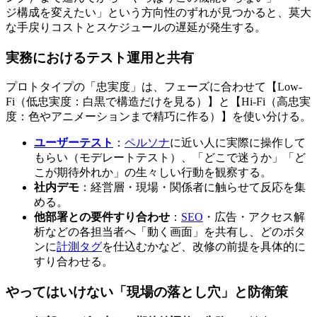
ジ構成を変えたい」という方向性のずれが見つかると、莫大
な手戻りコストとスケジュールの遅延が発生する。
実務におけるテスト運用と共有
プロトタイプの「忠実度」は、フェーズに合わせて【Low-
Fi（低忠実度：白黒で構造だけを見る）】と【Hi-Fi（高忠実
度：色やアニメーションまで精巧に作る）】を使い分ける。
ユーザーテスト
：
ペルソナ
に近い人に実際に操作して
もらい（モデレートテスト）、「どこで迷うか」「ど
こが期待外れか」の生々しい行動を観察する。
社内デモ
：経営層・現場・関係者に触らせて反応を集
める。
他部署との要件すり合わせ
：
SEO
・広告・アクセス解
析などの各担当者へ「動く画面」を共有し、どのボタ
ンに
計測タグ
を仕込むかなど、改修の前提を具体的に
すり合わせる。
やってはいけない「現場の落とし穴」と防衛策