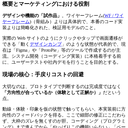
概要とマーケティングにおける役割
デザインや機能の「試作品」
。ワイヤーフレーム(
WF / ワイ
ヤーフレーム
)（骨組み）よりは具体的で、本番のコード実
装よりは簡略化された、検証用モデルのこと。
実際の Web サイトのようにクリックやタップで画面遷移が
できる「動く
デザインカンプ
」のような状態が代表的で、現
在は「Figma」や「ProtoPie」等のツールで作成するのが主
流。システム開発（コーディング実装）に本格着手する前
に、ユーザーテストや社内デモを行うことを目的とする。
現場の核心：手戻りコストの回避
大切なのは、プロトタイプで判断するのは完成度ではなく
「方向性が合っているか（体験として正解か）」
だという
点。
動線・体験・印象を仮の状態で触ってもらい、本実装前に方
向性のフィードバックを得る。ここで細部の修正にこだわら
ず、大枠のズレを無くすのが肝。コーディング（プログラミ
ング）まで進んでから「やっぱりこの機能いらない」「ペー