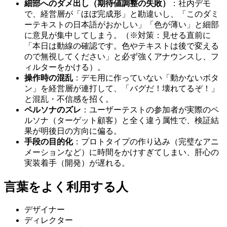
細部へのダメ出し（期待値調整の失敗）
：社内デモ
で、経営層が「ほぼ完成形」と勘違いし、「このダミ
ーテキストの日本語がおかしい」「色が薄い」と細部
に意見が集中してしまう。（※対策：見せる直前に
「本日は動線の確認です。色やテキストは後で変える
ので無視してください」と必ず強くアナウンスし、フ
ィルターをかける）。
操作時の混乱
：デモ用に作っていない「動かないボタ
ン」を経営層が連打して、「バグだ！壊れてるぞ！」
と混乱・不信感を招く。
ペルソナのズレ
：ユーザーテストの参加者が実際のペ
ルソナ（ターゲット顧客）と全く違う属性で、検証結
果が明後日の方向に偏る。
手段の目的化
：プロトタイプの作り込み（完璧なアニ
メーションなど）に時間をかけすぎてしまい、肝心の
実装着手（開発）が遅れる。
言葉をよく利用する人
デザイナー
ディレクター