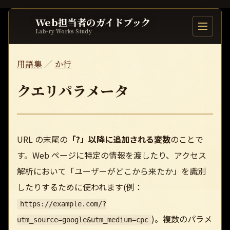
Web担当者のガイドブック
目次を開
Lab-ry Works Study
用語集
／
か行
クエリパラメータ
URL の末尾の
「?」以降に追加される変数
のことで
す。Web ページに特定の情報を渡したり、アクセス
解析において「ユーザーがどこから来たか」を識別
したりするために使われます(例：
https://example.com/?
)。複数のパラメ
utm_source=google&utm_medium=cpc