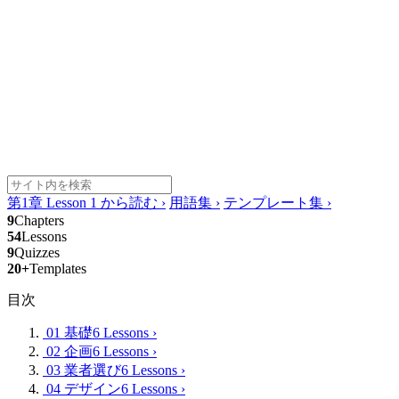
第1章 Lesson 1 から読む
›
用語集
›
テンプレート集
›
9
Chapters
54
Lessons
9
Quizzes
20+
Templates
目次
01 基礎
6 Lessons
›
02 企画
6 Lessons
›
03 業者選び
6 Lessons
›
04 デザイン
6 Lessons
›