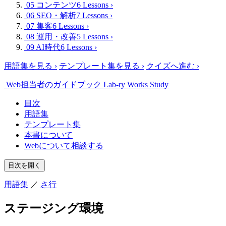
05 コンテンツ
6 Lessons
›
06 SEO・解析
7 Lessons
›
07 集客
6 Lessons
›
08 運用・改善
5 Lessons
›
09 AI時代
6 Lessons
›
用語集を見る
›
テンプレート集を見る
›
クイズへ進む
›
Web担当者のガイドブック
Lab-ry Works Study
目次
用語集
テンプレート集
本書について
Webについて相談する
目次を開く
用語集
／
さ行
ステージング環境