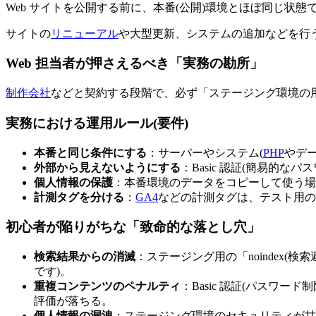
Web サイトを公開する前に、本番(公開)環境とほぼ同じ状
サイトの
リニューアル
や大型更新、システムの追加などを行
Web 担当者が押さえるべき「実務の勘所」
制作会社
などと契約する段階で、必ず「ステージング環境の
実務における運用ルール(要件)
本番と同じ条件にする
：サーバーやシステム(
PHP
やデ
外部から見えないようにする
：Basic 認証(簡易的なパ
個人情報の保護
：本番環境のデータをコピーして使う場
計測タグを分ける
：
GA4
などの計測タグは、テスト用の
初心者が陥りがちな「致命的な落とし穴」
検索結果からの消滅
：ステージング用の「noindex(
です)。
重複コンテンツのペナルティ
：Basic 認証(パスワー
評価が落ちる。
個人情報の漏洩
：ステージング環境のセキュリティが甘