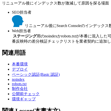
リニューアル後にインデックス数が激減して原因を探る場面
SEO担当者
リニューアル後にSearch Consoleのインデ
Web担当者
ステージング
用のnoindexかrobots.txtが本番
番反映時の差分検証チェックリストを業者契約に追加し
関連用語
本番環境
デプロイ
ベーシック認証(Basic 認証)
noindex
robots.txt
制作会社
公開前チェック
環境ギャップ
関連 Lesson(本書本文)