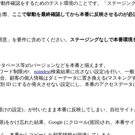
態で動作確認をするためのテスト環境のことです。「ステージング」
う際、
ここで挙動を最終確認してから本番に反映させるのが必
用意」を要件に含めてください。
ステージングなしで本番環境
ータベース等)のバージョンなどを本番と揃えます。
スワード制限)や、
noindex
(検索結果に出さない設定)を行い、一般ユ
合、顧客の個人情報はダミーデータに置き換える(マスキングす
別 ID にするか発火させない設定にし、本番のアクセスデー
検索避けの設定)」が付いたまま本番に反映してしまい、自社サイトが
ド制限)をかけ忘れた結果、Google にクロール(巡回)され、本
く、本番からコピーした顧客情報が漏洩してしまう。