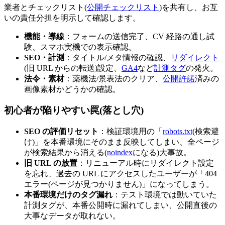
業者とチェックリスト(
公開チェックリスト
)を共有し、お互
いの責任分担を明示して確認します。
機能・導線
：フォームの送信完了、CV 経路の通し試
験、スマホ実機での表示確認。
SEO・計測
：タイトル/メタ情報の確認、
リダイレクト
(旧 URL からの転送)設定、
GA4
など
計測タグ
の発火。
法令・素材
：薬機法/景表法のクリア、
公開許諾
済みの
画像素材かどうかの確認。
初心者が陥りやすい罠(落とし穴)
SEO の評価リセット
：検証環境用の「
robots.txt
(検索避
け)」を本番環境にそのまま反映してしまい、全ページ
が検索結果から消える(
noindex
になる)大事故。
旧 URL の放置
：リニューアル時にリダイレクト設定
を忘れ、過去の URL にアクセスしたユーザーが「404
エラー(ページが見つかりません)」になってしまう。
本番環境だけのタグ漏れ
：テスト環境では動いていた
計測タグが、本番公開時に漏れてしまい、公開直後の
大事なデータが取れない。