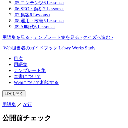
05 コンテンツ
6 Lessons
›
06 SEO・解析
7 Lessons
›
07 集客
6 Lessons
›
08 運用・改善
5 Lessons
›
09 AI時代
6 Lessons
›
用語集を見る
›
テンプレート集を見る
›
クイズへ進む
›
Web担当者のガイドブック
Lab-ry Works Study
目次
用語集
テンプレート集
本書について
Webについて相談する
目次を開く
用語集
／
か行
公開前チェック