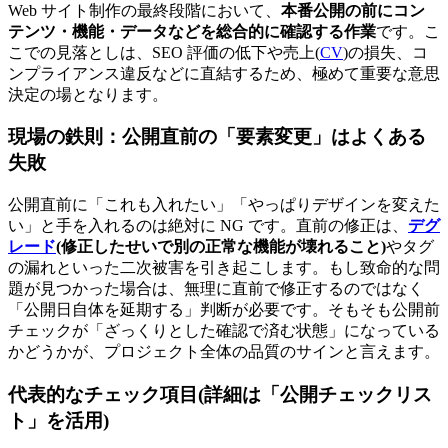
Web サイト制作の最終段階において、
本番公開の前にコン
テンツ・機能・データなどを総合的に確認する作業
です。こ
こでの見落としは、SEO 評価の低下や売上(
CV
)の損失、コ
ンプライアンス違反などに直結するため、極めて重要な意思
決定の場となります。
現場の鉄則：公開直前の「要素変更」はよくある
失敗
公開直前に「これも入れたい」「やっぱりデザインを変えた
い」と手を入れるのは絶対に NG です。直前の修正は、
デグ
レード
(修正したせいで別の正常な機能が壊れること)
やタグ
の漏れといった二次被害を引き起こします。もし致命的な問
題が見つかった場合は、無理に直前で修正するのではなく
「公開日自体を延期する」判断が必要です。そもそも公開前
チェックが「ざっくりとした確認で済む状態」になっている
かどうかが、プロジェクト全体の品質のサインと言えます。
代表的なチェック項目(詳細は「公開チェックリス
ト」を活用)