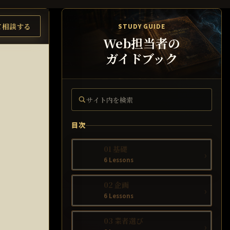
て相談する
STUDY GUIDE
Web担当者の
ガイドブック
サイト内を検索
目次
01 基礎
›
6 Lessons
02 企画
›
6 Lessons
03 業者選び
›