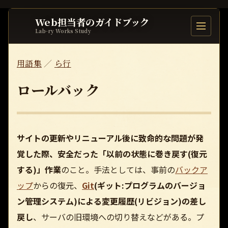
Web担当者のガイドブック
目次を開
Lab-ry Works Study
用語集
／
ら行
ロールバック
サイトの更新やリニューアル後に致命的な問題が発
覚した際、安全だった「以前の状態に巻き戻す(復元
する)」作業
のこと。手法としては、事前の
バックア
ップ
からの復元、
Git
(ギット:プログラムのバージョ
ン管理システム)による変更履歴(リビジョン)の差し
戻し
、サーバの旧環境への切り替えなどがある。プ