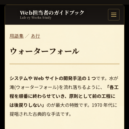
Web担当者のガイドブック
目次を開
Lab-ry Works Study
用語集
／
あ行
ウォーターフォール
システムや Web サイトの開発手法の 1 つ
です。水が
滝(ウォーターフォール)を流れ落ちるように、
「各工
程を順番に終わらせていき、原則として前の工程に
は後戻りしない」
のが最大の特徴です。1970 年代に
提唱された古典的な手法です。