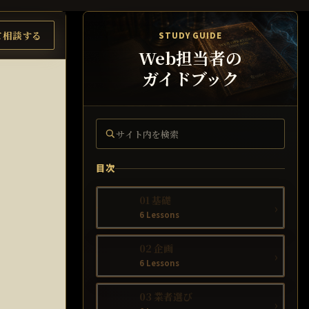
て相談する
STUDY GUIDE
Web担当者の
ガイドブック
サイト内を検索
目次
01 基礎
›
6 Lessons
02 企画
›
6 Lessons
03 業者選び
›