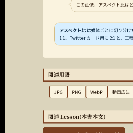
この画像、アスペクト比は
アスペクト比
は媒体ごとに切り分けたいです
1:1、Twitter カード用に 2:1
関連用語
JPG
PNG
WebP
動画広告
関連 Lesson(本書本文)