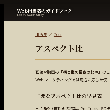
Web担当者のガイドブック
Lab-ry Works Study
用語集
／
あ行
アスペクト比
画像や動画の
「横と縦の長さの比率」
のこ
Web マーケティングでは用途に応じた使
主要なアスペクト比の早見表
16:9
（横動画の標準。YouTube、PC