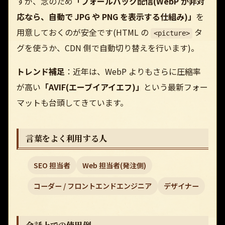
すが、念のため
「フォールバック配信(WebP が非対
応なら、自動で JPG や PNG を表示する仕組み)」
を
用意しておくのが安全です(HTML の
タ
<picture>
グを使うか、CDN 側で自動切り替えを行います)。
トレンド補足
：近年は、WebP よりもさらに圧縮率
が高い
「AVIF(エーブイアイエフ)」
という最新フォー
マットも台頭してきています。
言葉をよく利用する人
SEO 担当者
Web 担当者(発注側)
コーダー / フロントエンドエンジニア
デザイナー