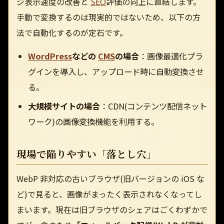
ジ表示速度の改善と
SEO
評価の向上に直結します。
手動で変換するのは現実的ではないため、以下の方
法で自動化するのが定石です。
WordPress
などの
CMS
の場合
：画像最適化プラ
グインを導入し、アップロード時に自動変換させ
る。
大規模サイトの場合
：CDN(コンテンツ配信ネット
ワーク)の画像変換機能を利用する。
現場で陥りやすい「落とし穴」
WebP 非対応の古いブラウザ(旧バージョンの iOS な
ど)で見ると、画像がまったく表示されなくなってし
まいます。現在は旧ブラウザのシェアはごくわずかで