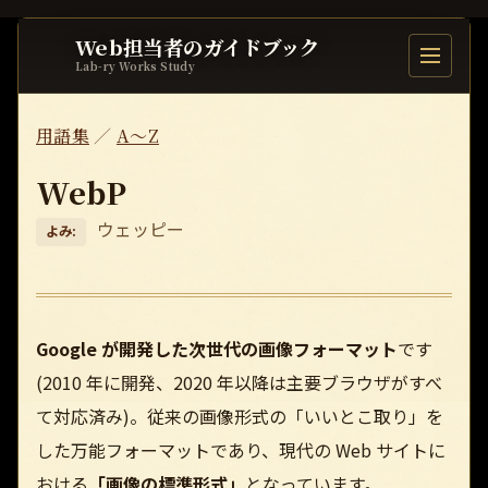
Web担当者のガイドブック
目次を開
Lab-ry Works Study
用語集
／
A〜Z
WebP
ウェッピー
よみ:
Google が開発した次世代の画像フォーマット
です
(2010 年に開発、2020 年以降は主要ブラウザがすべ
て対応済み)。従来の画像形式の「いいとこ取り」を
した万能フォーマットであり、現代の Web サイトに
おける
「画像の標準形式」
となっています。