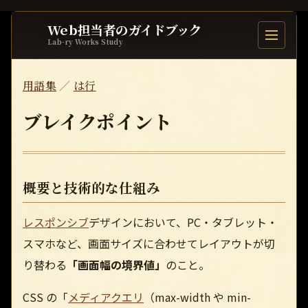
Web担当者のガイドブック
目次を開
Lab-ry Works Study
用語集
／
は行
ブレイクポイント
概要と技術的な仕組み
レスポンシブ
デザインにおいて、PC・タブレット・
スマホなど、画面サイズに合わせてレイアウトが切
り替わる
「画面幅の境界値」
のこと。
CSS の「
メディアクエリ
（max-width や min-