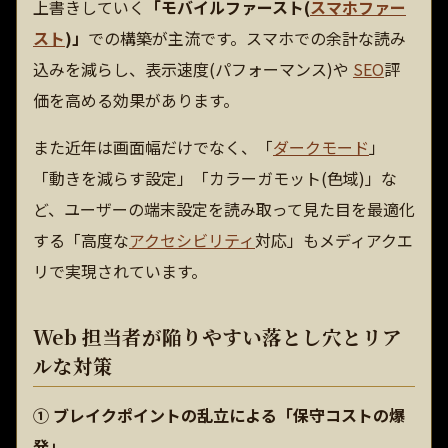
上書きしていく
「モバイルファースト(
スマホファー
スト
)」
での構築が主流です。スマホでの余計な読み
込みを減らし、表示速度(パフォーマンス)や
SEO
評
価を高める効果があります。
また近年は画面幅だけでなく、「
ダークモード
」
「動きを減らす設定」「カラーガモット(色域)」な
ど、ユーザーの端末設定を読み取って見た目を最適化
する「高度な
アクセシビリティ
対応」もメディアクエ
リで実現されています。
Web 担当者が陥りやすい落とし穴とリア
ルな対策
① ブレイクポイントの乱立による「保守コストの爆
発」