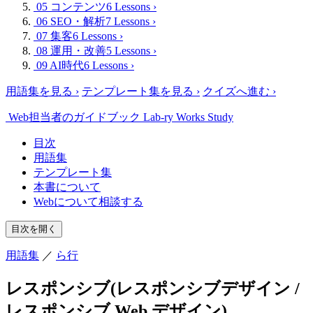
05 コンテンツ
6 Lessons
›
06 SEO・解析
7 Lessons
›
07 集客
6 Lessons
›
08 運用・改善
5 Lessons
›
09 AI時代
6 Lessons
›
用語集を見る
›
テンプレート集を見る
›
クイズへ進む
›
Web担当者のガイドブック
Lab-ry Works Study
目次
用語集
テンプレート集
本書について
Webについて相談する
目次を開く
用語集
／
ら行
レスポンシブ(レスポンシブデザイン /
レスポンシブ Web デザイン)