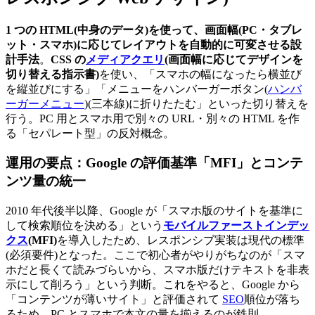
1 つの HTML(中身のデータ)を使って、画面幅(PC・タブレ
ット・スマホ)に応じてレイアウトを自動的に可変させる設
計手法
。
CSS の
メディアクエリ
(画面幅に応じてデザインを
切り替える指示書)
を使い、「スマホの幅になったら横並び
を縦並びにする」「メニューをハンバーガーボタン(
ハンバ
ーガーメニュー
)(三本線)に折りたたむ」といった切り替えを
行う。PC 用とスマホ用で別々の URL・別々の HTML を作
る「セパレート型」の反対概念。
運用の要点：Google の評価基準「MFI」とコンテ
ンツ量の統一
2010 年代後半以降、Google が「スマホ版のサイトを基準に
して検索順位を決める」という
モバイルファーストインデッ
クス
(MFI)
を導入したため、レスポンシブ実装は現代の標準
(必須要件)となった。ここで初心者がやりがちなのが「スマ
ホだと長くて読みづらいから、スマホ版だけテキストを非表
示にして削ろう」という判断。これをやると、Google から
「コンテンツが薄いサイト」と評価されて
SEO
順位が落ち
るため、PC とスマホで本文の量を揃えるのが鉄則。