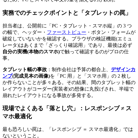
実務でのチェックポイントと「タブレットの罠」
担当者は、公開前に「PC・タブレット・スマホ縦」の 3 つ
の幅で、ヘッダー・
ファーストビュー
・ボタン・フォームが
破綻していないかを確認する。ブラウザの検証機能(エミュ
レータ)はあくまで「ざっくり確認用」であり、最後は必ず
自分の実機(本物のスマホ)
で触って確認するのがプロの仕
事。
タブレット幅の事故
：制作会社は予算の都合上、
デザインカ
ンプ
(完成見本の画像)
を「PC 用」と「スマホ用」の 2 枚し
か作らないことが多々ある。その結果、間のタブレット幅の
レイアウトがコーダー(実装者)の想像に丸投げされ、半端で
崩れたレイアウトになる事故が多発する。
現場でよくある「落とし穴」：レスポンシブ ≠ ス
マホ最適化
最も恐ろしい罠は、「レスポンシブ ＝ スマホ最適化」では
ないということ。