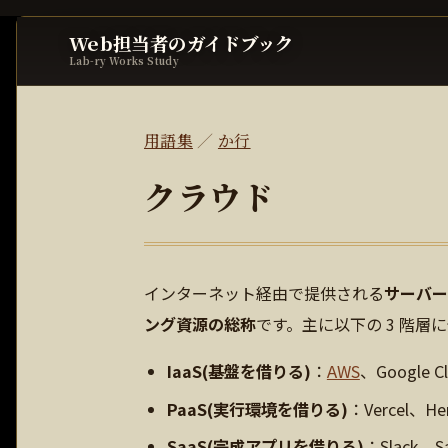
Web担当者のガイドブック
Lab-ry Works Study
用語集
／
か行
クラウド
インターネット経由で提供される
サーバー
ング資源の総称
です。主に以下の 3 階層
IaaS(基盤を借りる)
：
AWS
、Google C
PaaS(実行環境を借りる)
：Vercel、H
SaaS(完成アプリを借りる)
：Slack、S