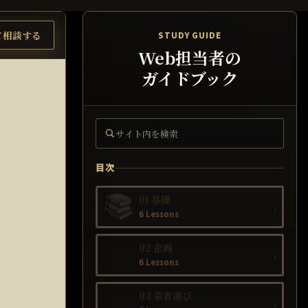
て相談する
STUDY GUIDE
Web担当者の
ガイドブック
サイト内を検索
目次
01 基礎
›
6 Lessons
02 企画
›
6 Lessons
03 業者選び
›