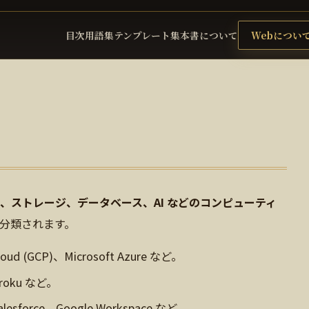
目次
用語集
テンプレート集
本書について
Webについ
、ストレージ、データベース、AI などのコンピューティ
に分類されます。
loud (GCP)、Microsoft Azure など。
eroku など。
alesforce、Google Workspace など。