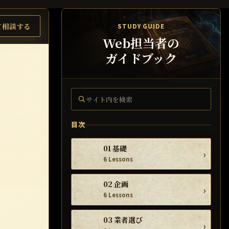
て相談する
STUDY GUIDE
Web担当者の
ガイドブック
サイト内を検索
目次
01 基礎
›
6 Lessons
02 企画
›
6 Lessons
03 業者選び
›