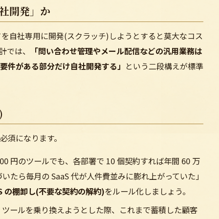
自社開発」か
てを自社専用に開発(スクラッチ)しようとすると莫大なコス
計では、
「問い合わせ管理やメール配信などの汎用業務は
強い要件がある部分だけ自社開発する」
という二段構えが標準
)
必須になります。
,000 円のツールでも、各部署で 10 個契約すれば年間 60 万
気づいたら毎月の SaaS 代が人件費並みに膨れ上がっていた」
aaS の棚卸し(不要な契約の解約)
をルール化しましょう。
：ツールを乗り換えようとした際、これまで蓄積した顧客