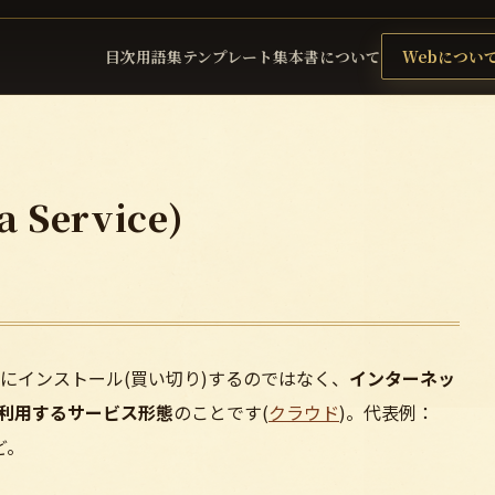
目次
用語集
テンプレート集
本書について
Webについ
a Service)
にインストール(買い切り)するのではなく、
インターネッ
で利用するサービス形態
のことです(
クラウド
)。代表例：
など。