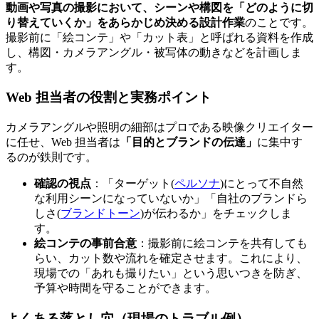
動画や写真の撮影において、シーンや構図を「どのように切
り替えていくか」をあらかじめ決める設計作業
のことです。
撮影前に「絵コンテ」や「カット表」と呼ばれる資料を作成
し、構図・カメラアングル・被写体の動きなどを計画しま
す。
Web 担当者の役割と実務ポイント
カメラアングルや照明の細部はプロである映像クリエイター
に任せ、Web 担当者は
「目的とブランドの伝達」
に集中す
るのが鉄則です。
確認の視点
：「ターゲット(
ペルソナ
)にとって不自然
な利用シーンになっていないか」「自社のブランドら
しさ(
ブランドトーン
)が伝わるか」をチェックしま
す。
絵コンテの事前合意
：撮影前に絵コンテを共有しても
らい、カット数や流れを確定させます。これにより、
現場での「あれも撮りたい」という思いつきを防ぎ、
予算や時間を守ることができます。
よくある落とし穴（現場のトラブル例）