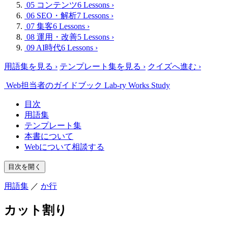
05 コンテンツ
6 Lessons
›
06 SEO・解析
7 Lessons
›
07 集客
6 Lessons
›
08 運用・改善
5 Lessons
›
09 AI時代
6 Lessons
›
用語集を見る
›
テンプレート集を見る
›
クイズへ進む
›
Web担当者のガイドブック
Lab-ry Works Study
目次
用語集
テンプレート集
本書について
Webについて相談する
目次を開く
用語集
／
か行
カット割り