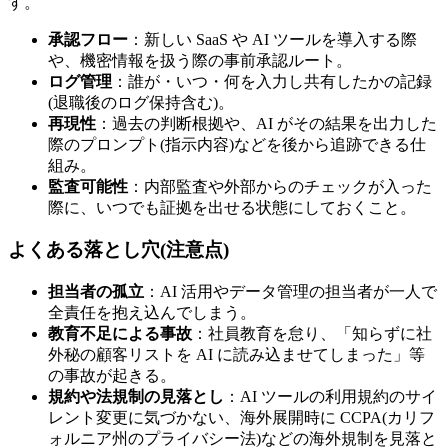
す。
承認フロー
：新しい SaaS や AI ツールを導入する際
や、機密情報を扱う際の事前承認ルート。
ログ管理
：誰が・いつ・何を入力し共有したかの記録
(退職後のログ保持含む)。
再現性
：過去の判断根拠や、AI がその結果を出力した
際のプロンプト(指示内容)などを後から追跡できる仕
組み。
監査可能性
：内部監査や外部からのチェックが入った
際に、いつでも証拠を出せる状態にしておくこと。
よくある落とし穴(注意点)
担当者の孤立
：AI 活用やデータ管理の担当者が一人で
全責任を抱え込んでしまう。
教育不足による事故
：社員教育を怠り、「知らずに社
外秘の顧客リストを AI に読み込ませてしまった」等
の事故が起きる。
規約や法規制の見落とし
：AI ツールの利用規約のサイ
レント変更に気づかない、海外展開時に CCPA(カリフ
ォルニア州のプライバシー法)などの海外規制を見落と