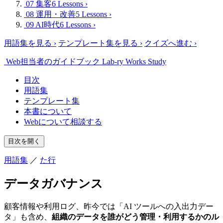
07 集客
6 Lessons
›
08 運用・改善
5 Lessons
›
09 AI時代
6 Lessons
›
用語集を見る
›
テンプレート集を見る
›
クイズへ進む
›
Web担当者のガイドブック
Lab-ry Works Study
目次
用語集
テンプレート集
本書について
Webについて相談する
目次を開く
用語集
／
た行
データガバナンス
顧客情報や利用ログ、昨今では「AI ツールへの入出力デー
タ」も含め、
組織のデータを誰がどう管理・利用するかのル