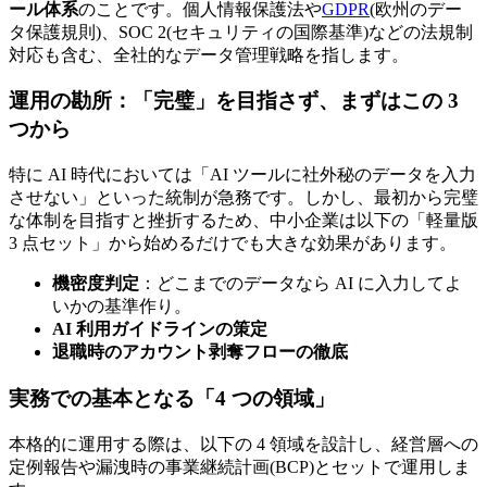
ール体系
のことです。個人情報保護法や
GDPR
(欧州のデー
タ保護規則)、SOC 2(セキュリティの国際基準)などの法規制
対応も含む、全社的なデータ管理戦略を指します。
運用の勘所：「完璧」を目指さず、まずはこの 3
つから
特に AI 時代においては「AI ツールに社外秘のデータを入力
させない」といった統制が急務です。しかし、最初から完璧
な体制を目指すと挫折するため、中小企業は以下の「軽量版
3 点セット」から始めるだけでも大きな効果があります。
機密度判定
：どこまでのデータなら AI に入力してよ
いかの基準作り。
AI 利用ガイドラインの策定
退職時のアカウント剥奪フローの徹底
実務での基本となる「4 つの領域」
本格的に運用する際は、以下の 4 領域を設計し、経営層への
定例報告や漏洩時の事業継続計画(BCP)とセットで運用しま