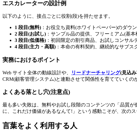
エスカレーターの設計例
以下のように、接点ごとに役割(段)を持たせます。
1 段目(無料)
：お役立ち資料(ホワイトペーパー)のダウ
2 段目(お試し)
：サンプル品の提供、フリーミアム(基本
3 段目(低価格)
：初回限定の割引商品、お試しコンサル
4 段目(主力・高額)
：本命の有料契約、継続的なサブス
実務におけるポイント
Web サイト全体の動線設計や、
リードナーチャリング
(見込み
CRM(顧客管理システム)と連動させて関係性を育てていくの
よくある落とし穴(注意点)
最も多い失敗は、無料やお試し段階のコンテンツの「品質が
に、これだけ価値があるなんて!」という感動こそが、次の
言葉をよく利用する人