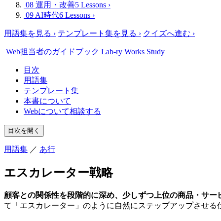
08 運用・改善
5 Lessons
›
09 AI時代
6 Lessons
›
用語集を見る
›
テンプレート集を見る
›
クイズへ進む
›
Web担当者のガイドブック
Lab-ry Works Study
目次
用語集
テンプレート集
本書について
Webについて相談する
目次を開く
用語集
／
あ行
エスカレーター戦略
顧客との関係性を段階的に深め、少しずつ上位の商品・サー
て「エスカレーター」のように自然にステップアップさせる