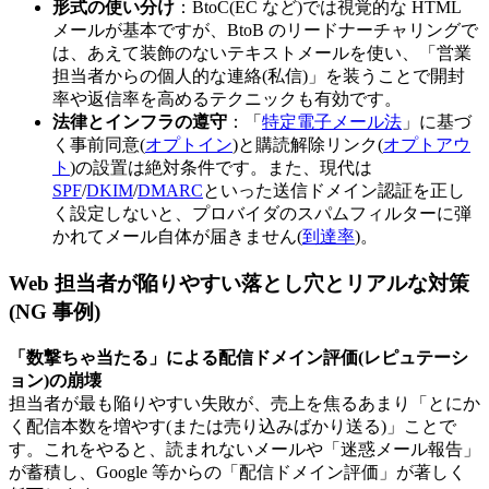
形式の使い分け
：BtoC(EC など)では視覚的な HTML
メールが基本ですが、BtoB のリードナーチャリングで
は、あえて装飾のないテキストメールを使い、「営業
担当者からの個人的な連絡(私信)」を装うことで開封
率や返信率を高めるテクニックも有効です。
法律とインフラの遵守
：「
特定電子メール法
」に基づ
く事前同意(
オプトイン
)と購読解除リンク(
オプトアウ
ト
)の設置は絶対条件です。また、現代は
SPF
/
DKIM
/
DMARC
といった送信ドメイン認証を正し
く設定しないと、プロバイダのスパムフィルターに弾
かれてメール自体が届きません(
到達率
)。
Web 担当者が陥りやすい落とし穴とリアルな対策
(NG 事例)
「数撃ちゃ当たる」による配信ドメイン評価(レピュテーシ
ョン)の崩壊
担当者が最も陥りやすい失敗が、売上を焦るあまり「とにか
く配信本数を増やす(または売り込みばかり送る)」ことで
す。これをやると、読まれないメールや「迷惑メール報告」
が蓄積し、Google 等からの「配信ドメイン評価」が著しく