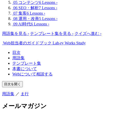
05 コンテンツ
6 Lessons
›
06 SEO・解析
7 Lessons
›
07 集客
6 Lessons
›
08 運用・改善
5 Lessons
›
09 AI時代
6 Lessons
›
用語集を見る
›
テンプレート集を見る
›
クイズへ進む
›
Web担当者のガイドブック
Lab-ry Works Study
目次
用語集
テンプレート集
本書について
Webについて相談する
目次を開く
用語集
／
ま行
メールマガジン