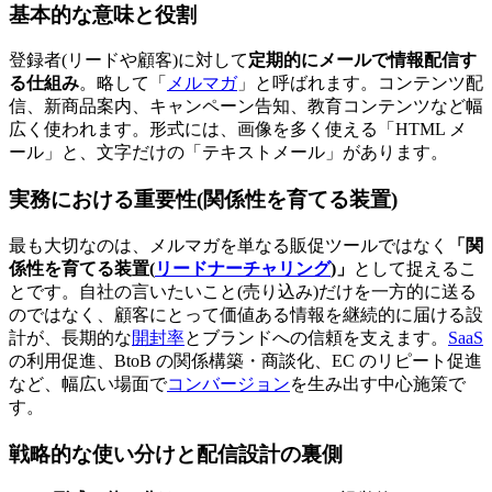
基本的な意味と役割
登録者(リードや顧客)に対して
定期的にメールで情報配信す
る仕組み
。略して「
メルマガ
」と呼ばれます。コンテンツ配
信、新商品案内、キャンペーン告知、教育コンテンツなど幅
広く使われます。形式には、画像を多く使える「HTML メ
ール」と、文字だけの「テキストメール」があります。
実務における重要性(関係性を育てる装置)
最も大切なのは、メルマガを単なる販促ツールではなく
「関
係性を育てる装置(
リードナーチャリング
)」
として捉えるこ
とです。自社の言いたいこと(売り込み)だけを一方的に送る
のではなく、顧客にとって価値ある情報を継続的に届ける設
計が、長期的な
開封率
とブランドへの信頼を支えます。
SaaS
の利用促進、BtoB の関係構築・商談化、EC のリピート促進
など、幅広い場面で
コンバージョン
を生み出す中心施策で
す。
戦略的な使い分けと配信設計の裏側