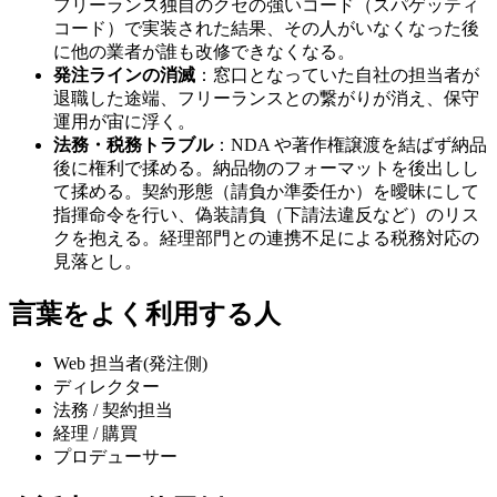
フリーランス独自のクセの強いコード（スパゲッティ
コード）で実装された結果、その人がいなくなった後
に他の業者が誰も改修できなくなる。
発注ラインの消滅
：窓口となっていた自社の担当者が
退職した途端、フリーランスとの繋がりが消え、保守
運用が宙に浮く。
法務・税務トラブル
：NDA や著作権譲渡を結ばず納品
後に権利で揉める。納品物のフォーマットを後出しし
て揉める。契約形態（請負か準委任か）を曖昧にして
指揮命令を行い、偽装請負（下請法違反など）のリス
クを抱える。経理部門との連携不足による税務対応の
見落とし。
言葉をよく利用する人
Web 担当者(発注側)
ディレクター
法務 / 契約担当
経理 / 購買
プロデューサー