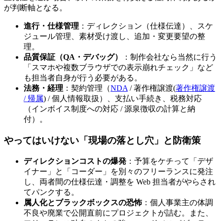
が判断軸となる。
進行・仕様管理
：ディレクション（仕様伝達）、スケ
ジュール管理、素材受け渡し、追加・変更要望の整
理。
品質保証（QA・デバッグ）
：制作会社なら当然に行う
「スマホや複数ブラウザでの表示崩れチェック」など
も担当者自身が行う必要がある。
法務・経理
：契約管理（
NDA
/ 著作権譲渡(
著作権譲渡
/ 帰属
) / 個人情報取扱）、支払い手続き、税務対応
（インボイス制度への対応 / 源泉徴収の計算と納
付）。
やってはいけない「現場の落とし穴」と防衛策
ディレクションコストの爆発
：予算をケチって「デザ
イナー」と「コーダー」を別々のフリーランスに発注
し、両者間の仕様伝達・調整を Web 担当者がやらされ
てパンクする。
属人化とブラックボックスの恐怖
：個人事業主の体調
不良や廃業で公開直前にプロジェクトが詰む。また、