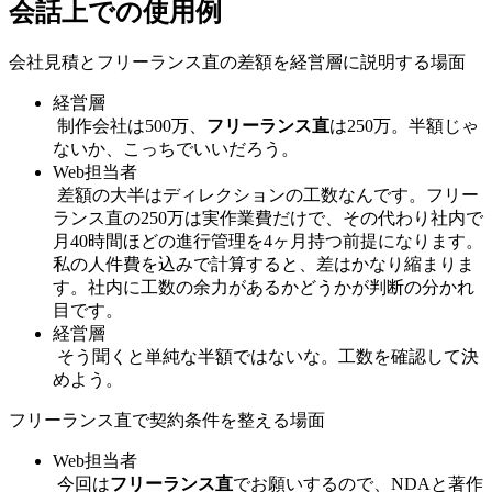
会話上での使用例
会社見積とフリーランス直の差額を経営層に説明する場面
経営層
制作会社は500万、
フリーランス直
は250万。半額じゃ
ないか、こっちでいいだろう。
Web担当者
差額の大半はディレクションの工数なんです。フリー
ランス直の250万は実作業費だけで、その代わり社内で
月40時間ほどの進行管理を4ヶ月持つ前提になります。
私の人件費を込みで計算すると、差はかなり縮まりま
す。社内に工数の余力があるかどうかが判断の分かれ
目です。
経営層
そう聞くと単純な半額ではないな。工数を確認して決
めよう。
フリーランス直で契約条件を整える場面
Web担当者
今回は
フリーランス直
でお願いするので、NDAと著作