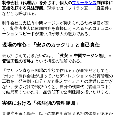
制作会社（代理店）を介さず、個人の
フリーランス
制作者に
直接依頼する発注形態
。現場では「フリラン直」「直案件」
などとも呼ばれる。
制作会社に支払う中間マージンが抑えられるため単価が安
く、制作者本人に依頼内容を直接伝えられるためコミュニケ
ーションスピードが速い点が最大の魅力である。
現場の核心：「安さのカラクリ」と自己責任
最も押さえておきたいのは、
「激安 ＝ 中間マージン無し ＝
管理工程の省略」
という構図の理解である。
「フリラン直なら相場の半額で作れる」が事実だとしても、
それは『制作会社が担っていたディレクションや品質管理の
工数を、発注側（自分）が丸抱えする』ことの裏返しにすぎ
ない。安さだけで飛びつくと、自分の残業代（管理コスト）
で結局高くついたり、品質低下で公開延期を招いたりする。
実務における「発注側の管理範囲」
直発注を選ぶ場合、以下の業務を背負える社内体制があるか