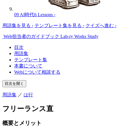
09 AI時代
6 Lessons
›
用語集を見る
›
テンプレート集を見る
›
クイズへ進む
›
Web担当者のガイドブック
Lab-ry Works Study
目次
用語集
テンプレート集
本書について
Webについて相談する
目次を開く
用語集
／
は行
フリーランス直
概要とメリット