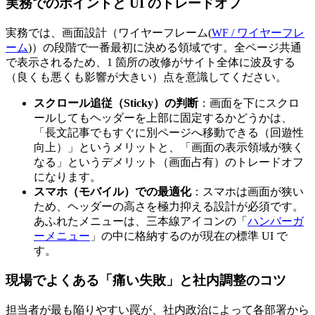
実務でのポイントと UI のトレードオフ
実務では、画面設計（ワイヤーフレーム(
WF / ワイヤーフレ
ーム
)）の段階で一番最初に決める領域です。全ページ共通
で表示されるため、1 箇所の改修がサイト全体に波及する
（良くも悪くも影響が大きい）点を意識してください。
スクロール追従（Sticky）の判断
：画面を下にスクロ
ールしてもヘッダーを上部に固定するかどうかは、
「長文記事でもすぐに別ページへ移動できる（回遊性
向上）」というメリットと、「画面の表示領域が狭く
なる」というデメリット（画面占有）のトレードオフ
になります。
スマホ（モバイル）での最適化
：スマホは画面が狭い
ため、ヘッダーの高さを極力抑える設計が必須です。
あふれたメニューは、三本線アイコンの「
ハンバーガ
ーメニュー
」の中に格納するのが現在の標準 UI で
す。
現場でよくある「痛い失敗」と社内調整のコツ
担当者が最も陥りやすい罠が、社内政治によって各部署から