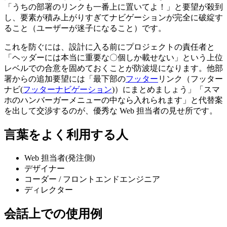
「うちの部署のリンクも一番上に置いてよ！」と要望が殺到
し、要素が積み上がりすぎてナビゲーションが完全に破綻す
ること（ユーザーが迷子になること）です。
これを防ぐには、設計に入る前にプロジェクトの責任者と
「ヘッダーには本当に重要な〇個しか載せない」という上位
レベルでの合意を固めておくことが防波堤になります。他部
署からの追加要望には「最下部の
フッター
リンク（フッター
ナビ(
フッターナビゲーション
)）にまとめましょう」「スマ
ホのハンバーガーメニューの中なら入れられます」と代替案
を出して交渉するのが、優秀な Web 担当者の見せ所です。
言葉をよく利用する人
Web 担当者(発注側)
デザイナー
コーダー / フロントエンドエンジニア
ディレクター
会話上での使用例