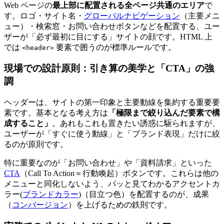
Web ページの
最上部に配置される全ページ共通のエリア
で
す。ロゴ・サイト名・
グローバルナビゲーション
（主要メニ
ュー）・検索窓・お問い合わせボタンなどを配置する、ユー
ザーが「必ず最初に目にする」サイトの顔です。HTML 上
では
要素で囲うのが標準ルールです。
<header>
現場での設計原則：引き算の美学と「CTA」の強
調
ヘッダーは、サイトの第一印象と主要動線を集約する重要要
素です。基本となる考え方は
「極限まで絞り込んだ要素で構
成すること」
。あれもこれも置きたい誘惑に駆られますが、
ユーザーが「すぐに使う動線」と「ブランド表現」だけに絞
るのが原則です。
特に重要なのが「お問い合わせ」や「資料請求」といった
CTA
（Call To Action＝行動喚起）ボタンです。これらは他の
メニューと同化しないよう、パッと見てわかるアクセントカ
ラー(
ブランドカラー
)（目立つ色）を配置するのが、成果
（
コンバージョン
）を上げるための鉄則です。