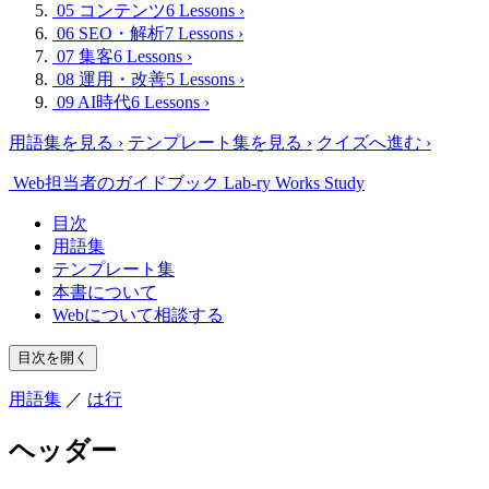
05 コンテンツ
6 Lessons
›
06 SEO・解析
7 Lessons
›
07 集客
6 Lessons
›
08 運用・改善
5 Lessons
›
09 AI時代
6 Lessons
›
用語集を見る
›
テンプレート集を見る
›
クイズへ進む
›
Web担当者のガイドブック
Lab-ry Works Study
目次
用語集
テンプレート集
本書について
Webについて相談する
目次を開く
用語集
／
は行
ヘッダー